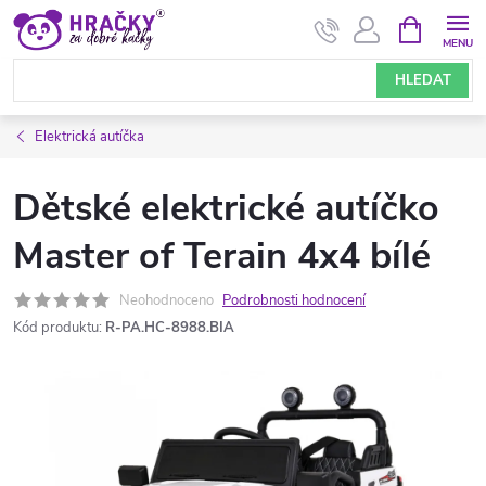
Přejít
NÁKUPNÍ
KOŠÍK
na
obsah
HLEDAT
Elektrická autíčka
Dětské elektrické autíčko
Master of Terain 4x4 bílé
Neohodnoceno
Podrobnosti hodnocení
Kód produktu:
R-PA.HC-8988.BIA