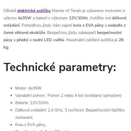
Dětské
elektrické autíčko
Master of Terain je vybaveno motorem o
výkonu
4x35W
a baterií s výkonem
12V
/
10Ah
. Autíčko má
dálkové
ovládání
. Pohodlnou jízdu Vám zajistí
kola z EVA pěny
a
sedadlo
z
černé větrané ekokůže
. Bezpečnou jízdu zabezpečí
bezpečnostní
pásy
a
přední
a
zadní
LED světla
. Maximální zatížení autíčka je
28
kg
.
Technické parametry:
Motor: 4x35W
Variabilní pohon: Pohon 2 nebo 4 kol (ovládaný spínačem)
Baterie: 12V/10Ah
Dálkové ovládání: 2,4 GHz, 3 rychlosti, Bezpečnostní tlačítko
zastavení,
Kola z EVA pěny,