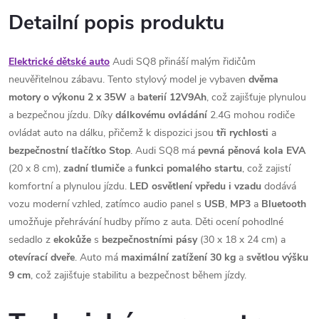
Detailní popis produktu
Elektrické dětské auto
Audi SQ8 přináší malým řidičům
neuvěřitelnou zábavu. Tento stylový model je vybaven
dvěma
motory o výkonu 2 x 35W
a
baterií 12V9Ah
, což zajišťuje plynulou
a bezpečnou jízdu. Díky
dálkovému
ovládání
2.4G mohou rodiče
ovládat auto na dálku, přičemž k dispozici jsou
tři rychlosti
a
bezpečnostní
tlačítko
Stop
. Audi SQ8 má
pevná pěnová kola
EVA
(20 x 8 cm),
zadní
tlumiče
a
funkci pomalého startu
, což zajistí
komfortní a plynulou jízdu.
LED osvětlení vpředu i vzadu
dodává
vozu moderní vzhled, zatímco audio panel s
USB
,
MP3
a
Bluetooth
umožňuje přehrávání hudby přímo z auta. Děti ocení pohodlné
sedadlo z
ekokůže
s
bezpečnostními
pásy
(30 x 18 x 24 cm) a
otevírací
dveře
. Auto má
maximální zatížení 30 kg
a
světlou výšku
9 cm
, což zajišťuje stabilitu a bezpečnost během jízdy.