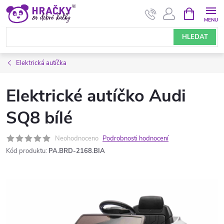
Přejít
NÁKUPNÍ
KOŠÍK
na
obsah
HLEDAT
Elektrická autíčka
Elektrické autíčko Audi
SQ8 bílé
Neohodnoceno
Podrobnosti hodnocení
Kód produktu:
PA.BRD-2168.BIA