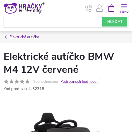
Přejít
NÁKUPNÍ
KOŠÍK
na
obsah
HLEDAT
Elektrická autíčka
Elektrické autíčko BMW
M4 12V červené
Neohodnoceno
Podrobnosti hodnocení
Kód produktu:
L-32318