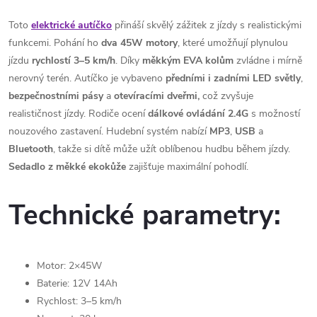
Toto
elektrické autíčko
přináší skvělý zážitek z jízdy s realistickými
funkcemi. Pohání ho
dva 45W motory
, které umožňují plynulou
jízdu
rychlostí 3–5 km/h
. Díky
měkkým EVA kolům
zvládne i mírně
nerovný terén. Autíčko je vybaveno
předními i zadními LED světly
,
bezpečnostními pásy
a
otevíracími dveřmi,
což zvyšuje
realističnost jízdy. Rodiče ocení
dálkové ovládání 2.4G
s možností
nouzového zastavení. Hudební systém nabízí
MP3
,
USB
a
Bluetooth
, takže si dítě může užít oblíbenou hudbu během jízdy.
Sedadlo z měkké ekokůže
zajišťuje maximální pohodlí.
Technické parametry:
Motor: 2×45W
Baterie: 12V 14Ah
Rychlost: 3–5 km/h