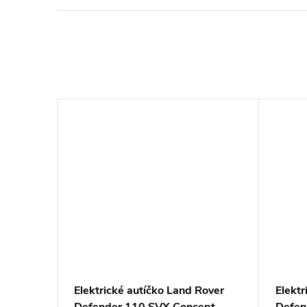
Rover
Elektrické autíčko Land Rover
Elektr
ept
Defender 110 SVX Concept
Defen