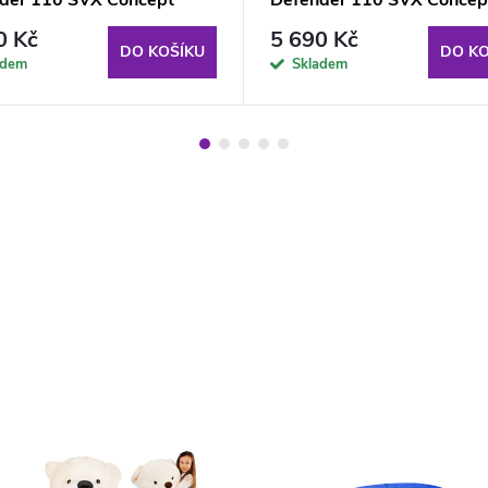
né
0 Kč
5 690 Kč
DO KOŠÍKU
DO KO
adem
Skladem