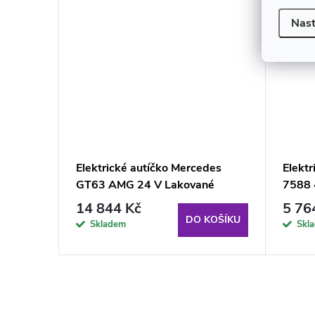
Nast
 R-
Elektrické autíčko Mercedes
Elektr
GT63 AMG 24 V Lakované
7588 
Světle Šedé
Černé
14 844 Kč
5 76
KOŠÍKU
DO KOŠÍKU
Skladem
Skl