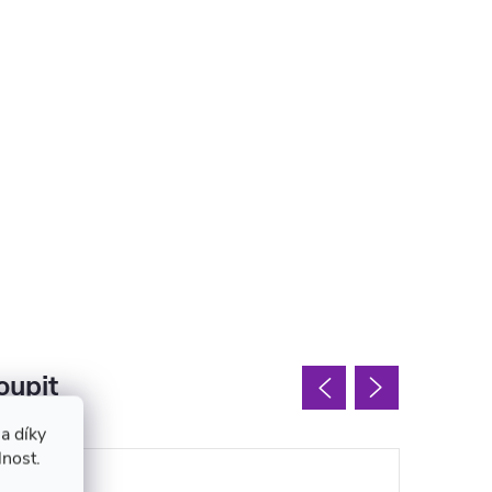
oupit
a díky
lnost.