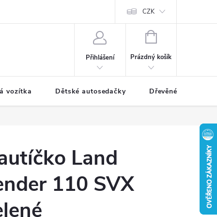
CZK
NÁKUPNÍ
KOŠÍK
Prázdný košík
Přihlášení
á vozítka
Dětské autosedačky
Dřevěné hračky
 autíčko Land
ender 110 SVX
elené