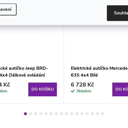
avení
Souhl
ické autíčko Jeep BRD-
Elektrické autíčko Merced
4x4 Dálkové ovládání
63S 4x4 Bílé
4 Kč
6 728 Kč
DO KOŠÍKU
DO KO
adem
Skladem