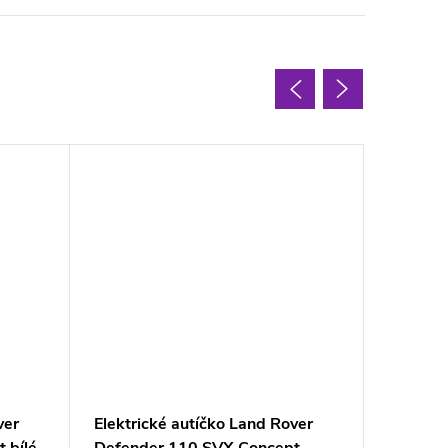
ver
Elektrické autíčko Land Rover
Elektri
 bílé
Defender 110 SVX Concept
Defend