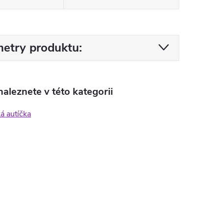
etry produktu:
aleznete v této kategorii
ká autíčka