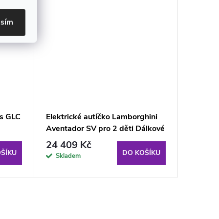
asím
es GLC
Elektrické autíčko Lamborghini
Elektri
Aventador SV pro 2 děti Dálkové
světla 
ovládání 2,4 GHz Červené EVA
24 409 Kč
6 403
kola
ŠÍKU
DO KOŠÍKU
Skladem
Sklad