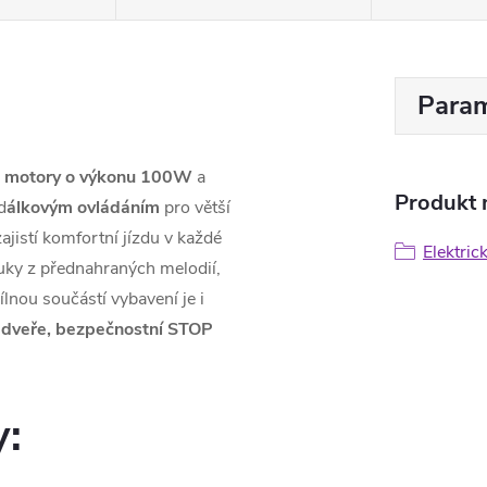
Param
 motory o výkonu 100W
a
Produkt n
d
álkovým ovládáním
pro větší
jistí komfortní jízdu v každé
Elektric
vuky z přednahraných melodií,
nou součástí vybavení je i
né dveře, bezpečnostní STOP
y: