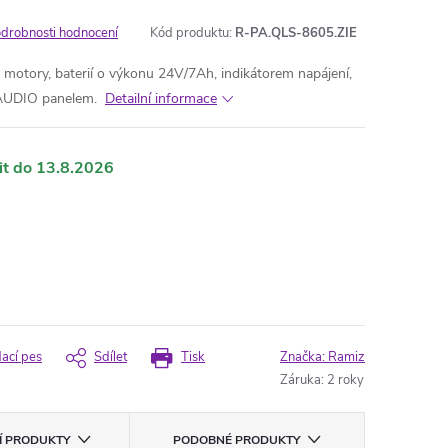
drobnosti hodnocení
Kód produktu:
R-PA.QLS-8605.ZIE
2 motory, baterií o výkonu 24V/7Ah, indikátorem napájení,
 AUDIO panelem.
Detailní informace
13.8.2026
dací pes
Sdílet
Tisk
Značka:
Ramiz
Záruka
:
2 roky
CÍ PRODUKTY
PODOBNÉ PRODUKTY