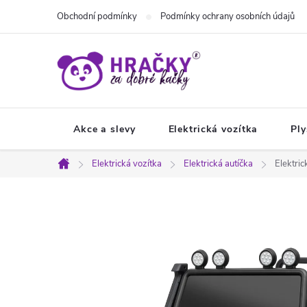
Přejít
Obchodní podmínky
Podmínky ochrany osobních údajů
na
obsah
Akce a slevy
Elektrická vozítka
Ply
Elektrická vozítka
Elektrická autíčka
Elektri
Domů