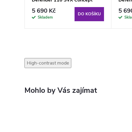
černé
červe
5 690 Kč
5 69
KOŠÍKU
DO KOŠÍKU
Skladem
Skl
High-contrast mode