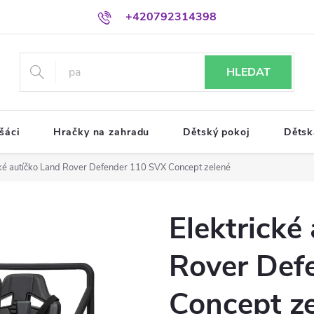
+420792314398
HLEDAT
šáci
Hračky na zahradu
Dětský pokoj
Dětsk
cké autíčko Land Rover Defender 110 SVX Concept zelené
Elektrické
Rover Def
Concept z