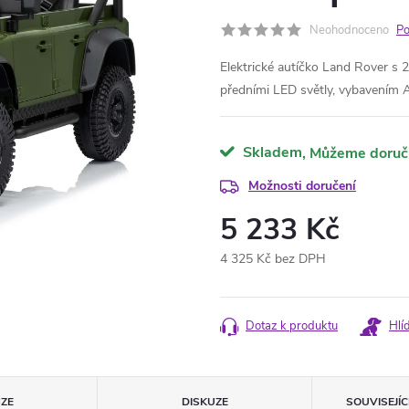
Neohodnoceno
Po
Elektrické autíčko Land Rover s 
předními LED světly, vybavením
Skladem
Možnosti doručení
5 233 Kč
4 325 Kč bez DPH
Měrná
cena:
Dotaz k produktu
Hlí
ZE
DISKUZE
SOUVISEJÍ