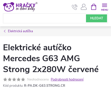
Přejít
NÁKUPNÍ
KOŠÍK
na
obsah
HLEDAT
Elektrická autíčka
Elektrické autíčko
Mercedes G63 AMG
Strong 2x280W červené
Neohodnoceno
Podrobnosti hodnocení
Kód produktu:
R-PA.DK-G63.STRONG.CR