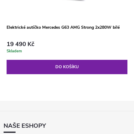
Elektrické autíčko Mercedes G63 AMG Strong 2x280W bílé
19 490 Kč
Skladem
DO KOŠÍKU
Z
Á
P
NAŠE ESHOPY
A