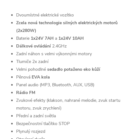
Dvoumístné elektrické vozítko
Zcela nová technologie silných elektrických motorů
(2x280W)
Baterie
1x24V 7AH
a
1x24V 10AH
Dálkové ovládání
2.4GHz
Zadní náhon s velmi výkonnými motory
Tlumiče 2x zadní
Velmi pohodlné
sedadlo potaženo eko kůží
Pěnová
EVA kola
Panel audio (MP3, Bluetooth, AUX, USB)
Rádio FM
Zvukové efekty (klakson, nahrané melodie, zvuk startu
motoru, zvuk zrychlení)
Přední a zadní světla
Bezpečnostní tlačítko STOP
Plynulý rozjezd