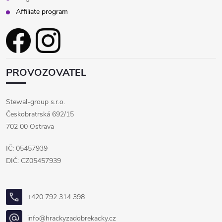
Affiliate program
PROVOZOVATEL
Stewal-group s.r.o.
Českobratrská 692/15
702 00 Ostrava
IČ: 05457939
DIČ: CZ05457939
+420 792 314 398
info@hrackyzadobrekacky.cz