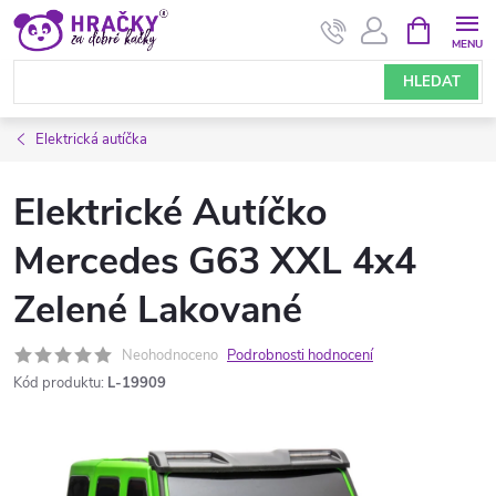
Přejít
NÁKUPNÍ
KOŠÍK
na
obsah
HLEDAT
Elektrická autíčka
Elektrické Autíčko
Mercedes G63 XXL 4x4
Zelené Lakované
Neohodnoceno
Podrobnosti hodnocení
Kód produktu:
L-19909