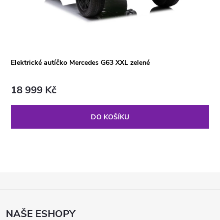
Elektrické autíčko Mercedes G63 XXL zelené
18 999 Kč
DO KOŠÍKU
Z
Á
P
NAŠE ESHOPY
A