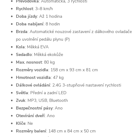
Převodovka
: Automatická, 3 rychlosti
Rychlost
: 3–8 km/h
Doba jízdy
: Až 1 hodina
Doba nabíjení
: 8 hodin
Brzda
: Automatické nouzové zastavení z dálkového ovladače
po uvolnění pedálu plynu (P)
Kola
: Měkká EVA
Sedadlo
: Měkká ekokůže
Max. nosnost
: 80 kg
Rozměry vozidla
: 158 cm x 93 cm x 81 cm
Hmotnost vozidla
: 47 kg
Dálkové ovládání
: 2.4G 3-stupňové nastavení rychlosti
Světla
: Přední a zadní LED
Zvuk
: MP3, USB, Bluetooth
Bezpečnostní pásy
: Ano
Otevírání dveří
: Ano
Klíče
: Ne
Rozměry balení
: 148 cm x 84 cm x 50 cm