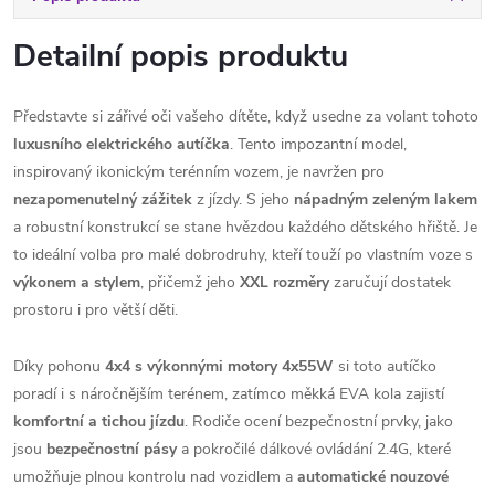
Detailní popis produktu
Představte si zářivé oči vašeho dítěte, když usedne za volant tohoto
luxusního elektrického autíčka
. Tento impozantní model,
inspirovaný ikonickým terénním vozem, je navržen pro
nezapomenutelný zážitek
z jízdy. S jeho
nápadným zeleným lakem
a robustní konstrukcí se stane hvězdou každého dětského hřiště. Je
to ideální volba pro malé dobrodruhy, kteří touží po vlastním voze s
výkonem a stylem
, přičemž jeho
XXL rozměry
zaručují dostatek
prostoru i pro větší děti.
Díky pohonu
4x4 s výkonnými motory 4x55W
si toto autíčko
poradí i s náročnějším terénem, zatímco měkká EVA kola zajistí
komfortní a tichou jízdu
. Rodiče ocení bezpečnostní prvky, jako
jsou
bezpečnostní pásy
a pokročilé dálkové ovládání 2.4G, které
umožňuje plnou kontrolu nad vozidlem a
automatické nouzové