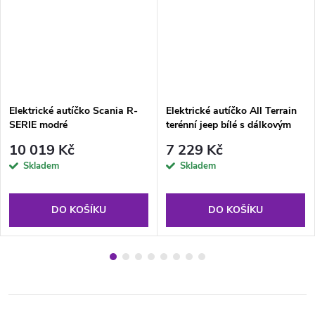
Elektrické autíčko Scania R-
Elektrické autíčko All Terrain
SERIE modré
terénní jeep bílé s dálkovým
ovládáním se světly a zvuky
10 019 Kč
7 229 Kč
Skladem
Skladem
DO KOŠÍKU
DO KOŠÍKU