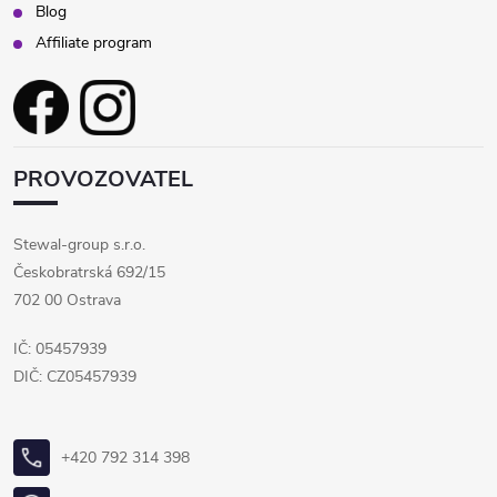
Blog
Affiliate program
PROVOZOVATEL
Stewal-group s.r.o.
Českobratrská 692/15
702 00 Ostrava
IČ: 05457939
DIČ: CZ05457939
+420 792 314 398