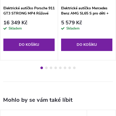
Elektrické autíčko Porsche 911
Elektrické autíčko Mercedes
GT3 STRONG MP4 Růžové
Benz AMG SL65 S pro děti +
Dálkový ovladač + Pomalý
16 349 Kč
5 579 Kč
start Černé + Ekokůže + EVA
Skladem
Skladem
kola
DO KOŠÍKU
DO KOŠÍKU