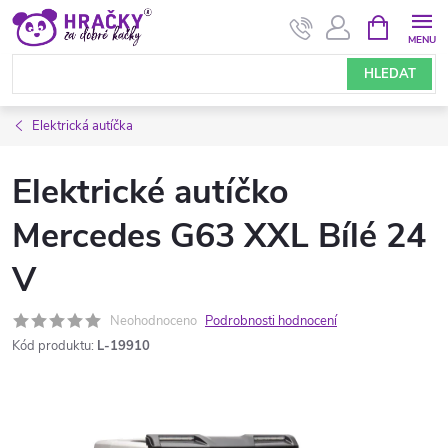
Přejít
NÁKUPNÍ
KOŠÍK
na
obsah
HLEDAT
Elektrická autíčka
Elektrické autíčko
Mercedes G63 XXL Bílé 24
V
Neohodnoceno
Podrobnosti hodnocení
Kód produktu:
L-19910