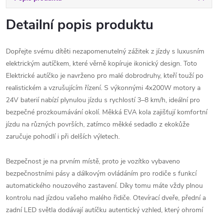
Detailní popis produktu
Dopřejte svému dítěti nezapomenutelný zážitek z jízdy s luxusním
elektrickým autíčkem, které věrně kopíruje ikonický design. Toto
Elektrické autíčko je navrženo pro malé dobrodruhy, kteří touží po
realistickém a vzrušujícím řízení. S výkonnými 4x200W motory a
24V baterií nabízí plynulou jízdu s rychlostí 3–8 km/h, ideální pro
bezpečné prozkoumávání okolí. Měkká EVA kola zajišťují komfortní
jízdu na různých površích, zatímco měkké sedadlo z ekokůže
zaručuje pohodlí i při delších výletech.
Bezpečnost je na prvním místě, proto je vozítko vybaveno
bezpečnostními pásy a dálkovým ovládáním pro rodiče s funkcí
automatického nouzového zastavení. Díky tomu máte vždy plnou
kontrolu nad jízdou vašeho malého řidiče. Otevírací dveře, přední a
zadní LED světla dodávají autíčku autentický vzhled, který ohromí