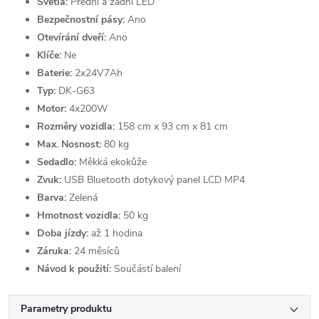
Světla:
Přední a zadní LED
Bezpečnostní pásy:
Ano
Otevírání dveří:
Ano
Klíče:
Ne
Baterie:
2x24V7Ah
Typ:
DK-G63
Motor:
4x200W
Rozměry vozidla:
158 cm x 93 cm x 81 cm
Max. Nosnost:
80 kg
Sedadlo:
Měkká ekokůže
Zvuk:
USB Bluetooth dotykový panel LCD MP4
Barva:
Zelená
Hmotnost vozidla:
50 kg
Doba jízdy:
až 1 hodina
Záruka:
24 měsíců
Návod k použití:
Součástí balení
Parametry produktu