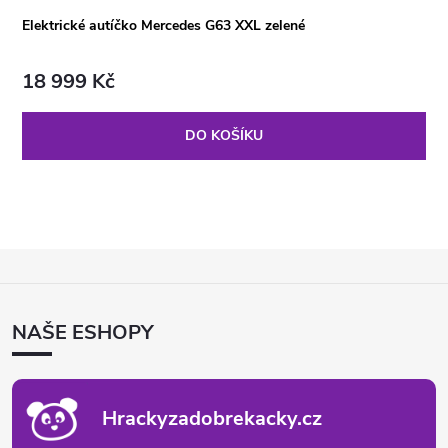
Elektrické autíčko Mercedes G63 XXL zelené
18 999 Kč
DO KOŠÍKU
Z
Á
P
NAŠE ESHOPY
A
T
Í
Hrackyzadobrekacky.cz