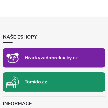
Z
Á
P
NAŠE ESHOPY
A
T
Í
Hrackyzadobrekacky.cz
Tomido.cz
INFORMACE