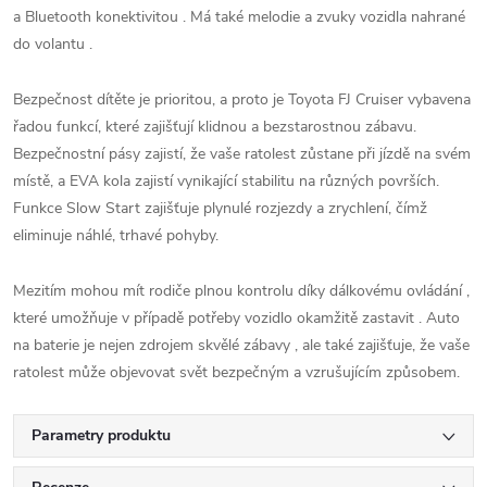
a Bluetooth konektivitou . Má také melodie a zvuky vozidla nahrané
do volantu .
Bezpečnost dítěte je prioritou, a proto je Toyota FJ Cruiser vybavena
řadou funkcí, které zajišťují klidnou a bezstarostnou zábavu.
Bezpečnostní pásy zajistí, že vaše ratolest zůstane při jízdě na svém
místě, a EVA kola zajistí vynikající stabilitu na různých površích.
Funkce Slow Start zajišťuje plynulé rozjezdy a zrychlení, čímž
eliminuje náhlé, trhavé pohyby.
Mezitím mohou mít rodiče plnou kontrolu díky dálkovému ovládání ,
které umožňuje v případě potřeby vozidlo okamžitě zastavit . Auto
na baterie je nejen zdrojem skvělé zábavy , ale také zajišťuje, že vaše
ratolest může objevovat svět bezpečným a vzrušujícím způsobem.
Parametry produktu