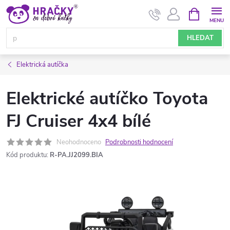
Přejít
NÁKUPNÍ
KOŠÍK
na
obsah
HLEDAT
Elektrická autíčka
Elektrické autíčko Toyota
FJ Cruiser 4x4 bílé
Neohodnoceno
Podrobnosti hodnocení
Kód produktu:
R-PA.JJ2099.BIA