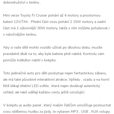
dobrodružství v terénu .
Mini verze Toyoty FJ Cruiser pohání až 4 motory a prostornou
baterii 12V/7Ah . Přední část vozu pohání 2 15W motory a zadní
část má 2 výkonnější 30W motory, takže s ním můžete pohybovat i
v náročnějším terénu.
Aby si vaše dítě mohlo vozidlo užívat po dlouhou dobu, musíte
pravidelně dbát na to, aby byla baterie plně nabitá. Kontrolu vám
pomůže indikátor nabití v kokpitu .
Toto jedinečné auto pro děti poskytuje nejen fantastickou zábavu,
ale má také působivé interaktivní atrakce. Vpředu , vzadu a na horní
liště blikají efektní LED světla , která nejen dodávají autentický
vzhled, ale také udělají každou cestu ještě vzrušující.
V kokpitu je audio panel , který malým řidičům umožňuje poslouchat
svou oblíbenou hudbu za jízdy. Je vybaven MP3 , USB , AUX vstupy