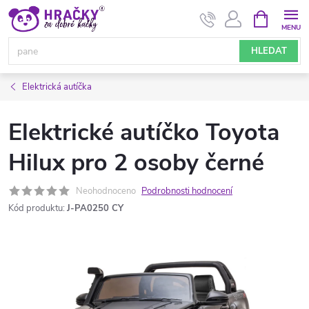
Přejít
NÁKUPNÍ
KOŠÍK
na
obsah
HLEDAT
Elektrická autíčka
Elektrické autíčko Toyota
Hilux pro 2 osoby černé
Neohodnoceno
Podrobnosti hodnocení
Kód produktu:
J-PA0250 CY