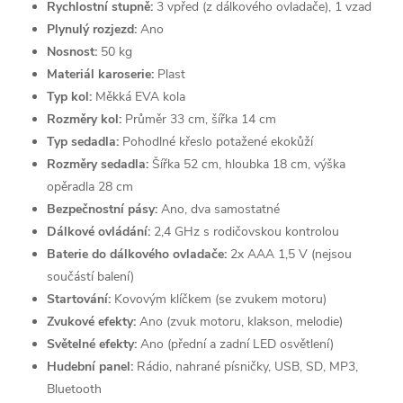
Rychlostní stupně:
3 vpřed (z dálkového ovladače), 1 vzad
Plynulý rozjezd:
Ano
Nosnost:
50 kg
Materiál karoserie:
Plast
Typ kol:
Měkká EVA kola
Rozměry kol:
Průměr 33 cm, šířka 14 cm
Typ sedadla:
Pohodlné křeslo potažené ekokůží
Rozměry sedadla:
Šířka 52 cm, hloubka 18 cm, výška
opěradla 28 cm
Bezpečnostní pásy:
Ano, dva samostatné
Dálkové ovládání:
2,4 GHz s rodičovskou kontrolou
Baterie do dálkového ovladače:
2x AAA 1,5 V (nejsou
součástí balení)
Startování:
Kovovým klíčkem (se zvukem motoru)
Zvukové efekty:
Ano (zvuk motoru, klakson, melodie)
Světelné efekty:
Ano (přední a zadní LED osvětlení)
Hudební panel:
Rádio, nahrané písničky, USB, SD, MP3,
Bluetooth