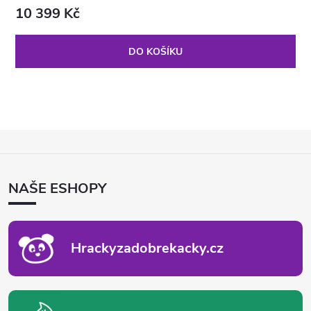
10 399 Kč
DO KOŠÍKU
Z
Á
P
NAŠE ESHOPY
A
T
Í
Hrackyzadobrekacky.cz