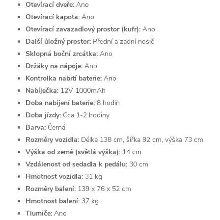
Otevírací dveře:
Ano
Otevírací kapota:
Ano
Otevírací zavazadlový prostor (kufr):
Ano
Další úložný prostor:
Přední a zadní nosič
Sklopná boční zrcátka:
Ano
Držáky na nápoje:
Ano
Kontrolka nabití baterie:
Ano
Nabíječka:
12V 1000mAh
Doba nabíjení baterie:
8 hodin
Doba jízdy:
Cca 1-2 hodiny
Barva:
Černá
Rozměry vozidla:
Délka 138 cm, šířka 92 cm, výška 73 cm
Výška od země (světlá výška):
14 cm
Vzdálenost od sedadla k pedálu:
30 cm
Hmotnost vozidla:
31 kg
Rozměry balení:
139 x 76 x 52 cm
Hmotnost balení:
37 kg
Tlumiče:
Ano