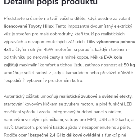
Detailní popis produktu
Představte si úsměv na tváři vašeho dítěte, když usedne za volant
licencované Toyoty Hilux
! Tento impozantní dvoumístný elektrický
vůz je stvořen pro malé dobrodruhy, kteří touží po realistických
výpravách a nezapomenutelných zážitcích. Díky
výkonnému pohonu
4x4
a čtyřem silným 45W motorům si poradí s každým terénem –
od trávníku po nerovné cesty a mírné kopce. Měkká
EVA kola
zajišťují maximální komfort a tichou jízdu, zatímco nosnost až
50 kg
umožňuje sdílet radost z jízdy s kamarádem nebo převážet důležité
"expediční" vybavení v prostorném kufru.
Autentický zážitek umocňují
realistické zvukové a světelné efekty
,
startování kovovým klíčkem se zvukem motoru a plně funkční LED
osvětlení vpředu i vzadu. Integrovaný hudební panel s rádiem,
nahranými veselými písničkami, vstupy pro MP3, USB a SD kartu, a
navíc Bluetooth, promění každou jízdu v nezapomenutelnou párty.
Rodiče ocení
bezpečné 2,4 GHz dálkové ovládání
s funkcí plné