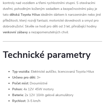
kontroly nad vozidlem a třemi rychlostními stupni. S otevíracími
dveřmi, pohodlným koženým sedadlem a bezpečnostními pásy je
tato
dětská Toyota Hilux
ideálním dárkem k narozeninám nebo jiné
příležitosti, který rozvíjí fantazii, motorické dovednosti a smysl pro
dobrodružství. Skvěle se hodí pro děti od 3 let, přinášející hodiny
venkovní zábavy
a nezapomenutelných chvil.
Technické parametry
Typ vozidla:
Elektrické autíčko, licencovaná Toyota Hilux
Určeno pro děti:
3+
Počet míst:
Dvoumístné
Pohon:
4x 12V 45W motory
Baterie:
2x 12V 10Ah gelové akumulátory
Rychlost:
3–5 km/h