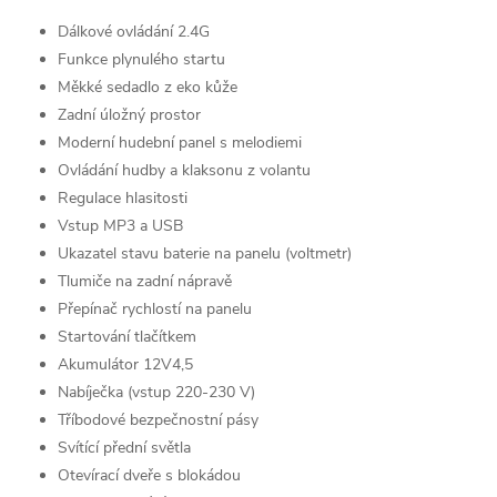
Dálkové ovládání 2.4G
Funkce plynulého startu
Měkké sedadlo z eko kůže
Zadní úložný prostor
Moderní hudební panel s melodiemi
Ovládání hudby a klaksonu z volantu
Regulace hlasitosti
Vstup MP3 a USB
Ukazatel stavu baterie na panelu (voltmetr)
Tlumiče na zadní nápravě
Přepínač rychlostí na panelu
Startování tlačítkem
Akumulátor 12V4,5
Nabíječka (vstup 220-230 V)
Tříbodové bezpečnostní pásy
Svítící přední světla
Otevírací dveře s blokádou