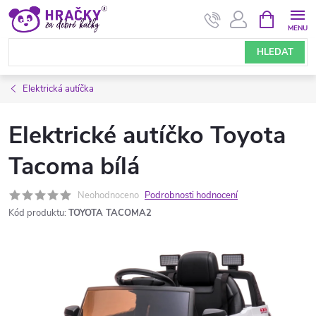
Přejít
NÁKUPNÍ
KOŠÍK
na
obsah
HLEDAT
Elektrická autíčka
Elektrické autíčko Toyota
Tacoma bílá
Neohodnoceno
Podrobnosti hodnocení
Kód produktu:
TOYOTA TACOMA2