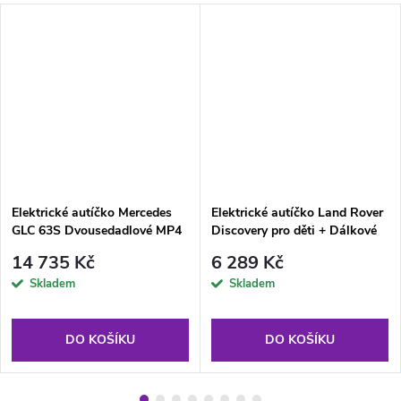
Elektrické autíčko Mercedes
Elektrické autíčko Land Rover
GLC 63S Dvousedadlové MP4
Discovery pro děti + Dálkové
Černé lakované
ovládání Bílé SUV
14 735 Kč
6 289 Kč
Skladem
Skladem
DO KOŠÍKU
DO KOŠÍKU