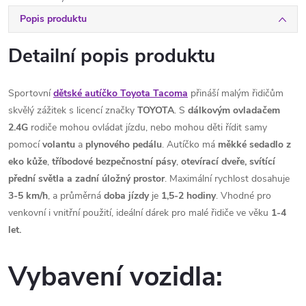
Popis produktu
Detailní popis produktu
Sportovní
dětské autíčko Toyota Tacoma
přináší malým řidičům
skvělý zážitek s licencí značky
TOYOTA
. S
dálkovým ovladačem
2.4G
rodiče mohou ovládat jízdu, nebo mohou děti řídit samy
pomocí
volantu
a
plynového pedálu
. Autíčko má
měkké sedadlo z
eko kůže
,
tříbodové
bezpečnostní
pásy
,
otevírací dveře, svítící
přední světla a zadní úložný prostor
. Maximální rychlost dosahuje
3-5 km/h
, a průměrná
doba
jízdy
je
1,5-2 hodiny
. Vhodné pro
venkovní i vnitřní použití, ideální dárek pro malé řidiče ve věku
1-4
let.
Vybavení vozidla: