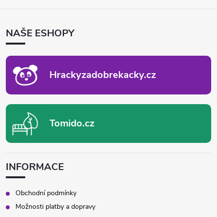
Á
P
NAŠE ESHOPY
A
T
Í
Hrackyzadobrekacky.cz
Tomido.cz
INFORMACE
Obchodní podmínky
Možnosti platby a dopravy