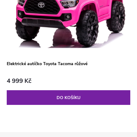
Elektrické autíčko Toyota Tacoma růžové
4 999 Kč
DO KOŠÍKU
Z