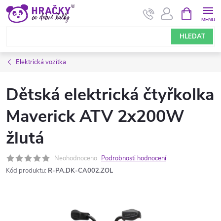
Přejít
NÁKUPNÍ
KOŠÍK
na
obsah
HLEDAT
Elektrická vozítka
Dětská elektrická čtyřkolka
Maverick ATV 2x200W
žlutá
Neohodnoceno
Podrobnosti hodnocení
Kód produktu:
R-PA.DK-CA002.ZOL