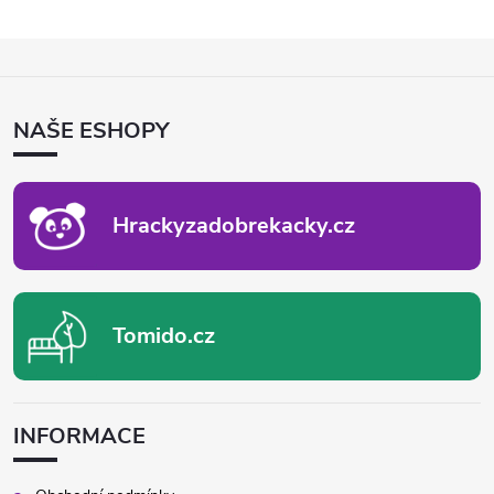
Z
Á
P
NAŠE ESHOPY
A
T
Í
Hrackyzadobrekacky.cz
Tomido.cz
INFORMACE