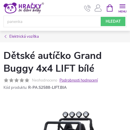
Přejít
NÁKUPNÍ
KOŠÍK
na
obsah
HLEDAT
Elektrická vozítka
Dětské autíčko Grand
Buggy 4x4 LIFT bílé
Neohodnoceno
Podrobnosti hodnocení
Kód produktu:
R-PA.S2588-LIFT.BIA