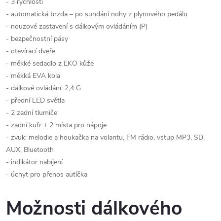
- 3 rychlosti
- automatická brzda – po sundání nohy z plynového pedálu
- nouzové zastavení s dálkovým ovládáním (P)
- bezpečnostní pásy
- otevírací dveře
- měkké sedadlo z EKO kůže
- měkká EVA kola
- dálkové ovládání: 2,4 G
- přední LED světla
- 2 zadní tlumiče
- zadní kufr + 2 místa pro nápoje
- zvuk: melodie a houkačka na volantu, FM rádio, vstup MP3, SD,
AUX, Bluetooth
- indikátor nabíjení
- úchyt pro přenos autíčka
Možnosti dálkového