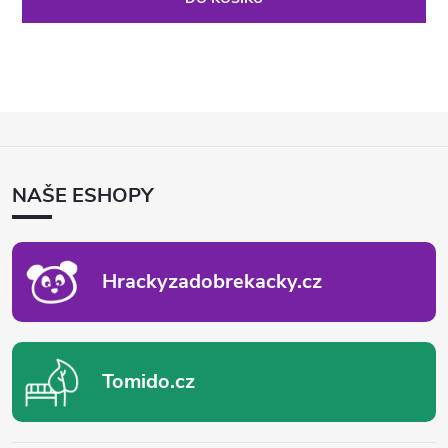
Z
Á
P
NAŠE ESHOPY
A
T
Í
Hrackyzadobrekacky.cz
Tomido.cz