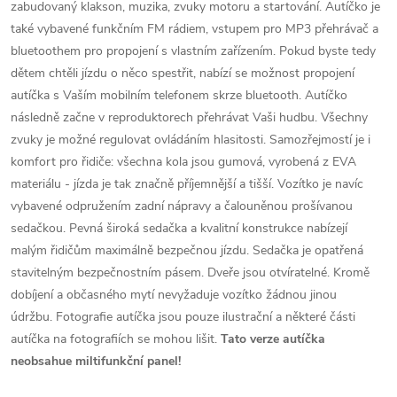
zabudovaný klakson, muzika, zvuky motoru a startování. Autíčko je
také vybavené funkčním FM rádiem, vstupem pro MP3 přehrávač a
bluetoothem pro propojení s vlastním zařízením. Pokud byste tedy
dětem chtěli jízdu o něco spestřit, nabízí se možnost propojení
autíčka s Vaším mobilním telefonem skrze bluetooth. Autíčko
následně začne v reproduktorech přehrávat Vaši hudbu. Všechny
zvuky je možné regulovat ovládáním hlasitosti. Samozřejmostí je i
komfort pro řidiče: všechna kola jsou gumová, vyrobená z EVA
materiálu - jízda je tak značně příjemnější a tišší. Vozítko je navíc
vybavené odpružením zadní nápravy a čalouněnou prošívanou
sedačkou. Pevná široká sedačka a kvalitní konstrukce nabízejí
malým řidičům maximálně bezpečnou jízdu. Sedačka je opatřená
stavitelným bezpečnostním pásem. Dveře jsou otvíratelné. Kromě
dobíjení a občasného mytí nevyžaduje vozítko žádnou jinou
údržbu. Fotografie autíčka jsou pouze ilustrační a některé části
autíčka na fotografiích se mohou lišit.
Tato verze autíčka
neobsahue miltifunkční panel!