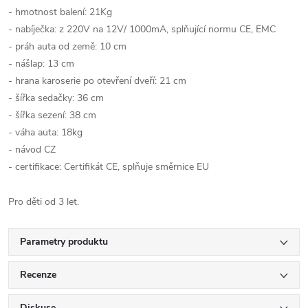
- hmotnost balení: 21Kg
- nabíječka: z 220V na 12V/ 1000mA, splňující normu CE, EMC
- práh auta od země: 10 cm
- nášlap: 13 cm
- hrana karoserie po otevření dveří: 21 cm
- šířka sedačky: 36 cm
- šířka sezení: 38 cm
- váha auta: 18kg
- návod CZ
- certifikace: Certifikát CE, splňuje směrnice EU
Pro děti od 3 let.
Parametry produktu
Recenze
Diskuse