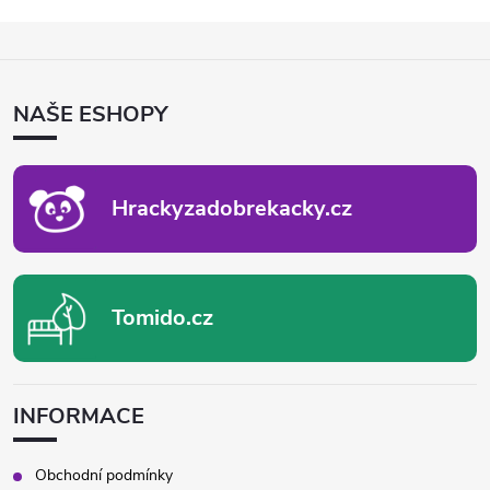
Z
Á
P
NAŠE ESHOPY
A
T
Í
Hrackyzadobrekacky.cz
Tomido.cz
INFORMACE
Obchodní podmínky