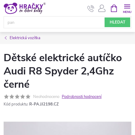
Přejít
NÁKUPNÍ
KOŠÍK
na
obsah
HLEDAT
Elektrická vozítka
Dětské elektrické autíčko
Audi R8 Spyder 2,4Ghz
černé
Neohodnoceno
Podrobnosti hodnocení
Kód produktu:
R-PA.JJ2198.CZ