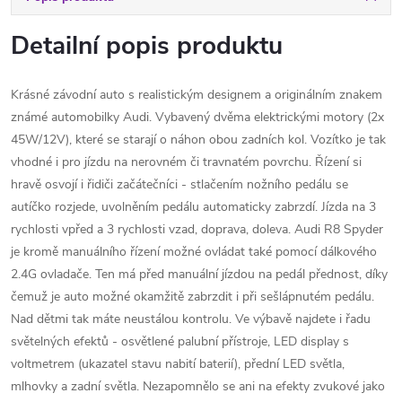
Detailní popis produktu
Krásné závodní auto s realistickým designem a originálním znakem
známé automobilky Audi. Vybavený dvěma elektrickými motory (2x
45W/12V), které se starají o náhon obou zadních kol. Vozítko je tak
vhodné i pro jízdu na nerovném či travnatém povrchu. Řízení si
hravě osvojí i řidiči začátečníci - stlačením nožního pedálu se
autíčko rozjede, uvolněním pedálu automaticky zabrzdí. Jízda na 3
rychlosti vpřed a 3 rychlosti vzad, doprava, doleva. Audi R8 Spyder
je kromě manuálního řízení možné ovládat také pomocí dálkového
2.4G ovladače. Ten má před manuální jízdou na pedál přednost, díky
čemuž je auto možné okamžitě zabrzdit i při sešlápnutém pedálu.
Nad dětmi tak máte neustálou kontrolu. Ve výbavě najdete i řadu
světelných efektů - osvětlené palubní přístroje, LED display s
voltmetrem (ukazatel stavu nabití baterií), přední LED světla,
mlhovky a zadní světla. Nezapomnělo se ani na efekty zvukové jako