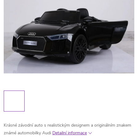
Krásné závodní auto s realistickým designem a originálním znakem
známé automobilky Audi
Detailní informace