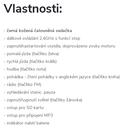
Vlastnosti:
-
černá kožená čalouněná sedačka
- dálkové ovládání 2,4GHz s funkcí stop
- zapnutí/nastartování vozidla, doprovázeno zvuky motoru
- pomalá jízda (tlačítko želva)
- rychlá jízda (tlačítko králík)
- hudba (tlačítko nota)
- pohádka - čtení pohádky v anglickém jazyce (tlačítko kniha)
- rádio (tlačítko FM)
- vyhledávání stanic, pauza
- zapnutí/vypnutí světel (tlačítko žárovka)
- vstup pro SD kartu
- vstup pro připojení MP3
- indikátor nabití baterie