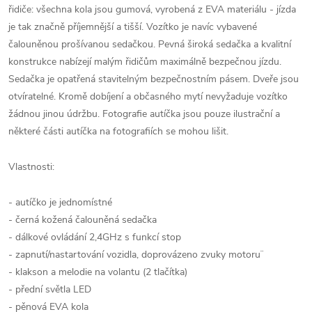
řidiče: všechna kola jsou gumová, vyrobená z EVA materiálu - jízda
je tak značně příjemnější a tišší. Vozítko je navíc vybavené
čalouněnou prošívanou sedačkou. Pevná široká sedačka a kvalitní
konstrukce nabízejí malým řidičům maximálně bezpečnou jízdu.
Sedačka je opatřená stavitelným bezpečnostním pásem. Dveře jsou
otvíratelné. Kromě dobíjení a občasného mytí nevyžaduje vozítko
žádnou jinou údržbu. Fotografie autíčka jsou pouze ilustrační a
některé části autíčka na fotografiích se mohou lišit.
Vlastnosti:
- autíčko je jednomístné
- černá kožená čalouněná sedačka
- dálkové ovládání 2,4GHz s funkcí stop
- zapnutí/nastartování vozidla, doprovázeno zvuky motoru¨
- klakson a melodie na volantu (2 tlačítka)
- přední světla LED
- pěnová EVA kola