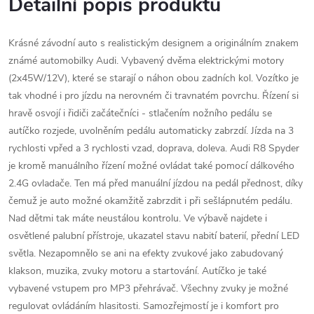
Detailní popis produktu
Krásné závodní auto s realistickým designem a originálním znakem
známé automobilky Audi. Vybavený dvěma elektrickými motory
(2x45W/12V), které se starají o náhon obou zadních kol. Vozítko je
tak vhodné i pro jízdu na nerovném či travnatém povrchu. Řízení si
hravě osvojí i řidiči začátečníci - stlačením nožního pedálu se
autíčko rozjede, uvolněním pedálu automaticky zabrzdí. Jízda na 3
rychlosti vpřed a 3 rychlosti vzad, doprava, doleva. Audi R8 Spyder
je kromě manuálního řízení možné ovládat také pomocí dálkového
2.4G ovladače. Ten má před manuální jízdou na pedál přednost, díky
čemuž je auto možné okamžitě zabrzdit i při sešlápnutém pedálu.
Nad dětmi tak máte neustálou kontrolu. Ve výbavě najdete i
osvětlené palubní přístroje, ukazatel stavu nabití baterií, přední LED
světla. Nezapomnělo se ani na efekty zvukové jako zabudovaný
klakson, muzika, zvuky motoru a startování. Autíčko je také
vybavené vstupem pro MP3 přehrávač. Všechny zvuky je možné
regulovat ovládáním hlasitosti. Samozřejmostí je i komfort pro