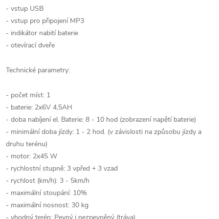
- vstup USB
- vstup pro připojení MP3
- indikátor nabití baterie
- otevírací dveře
Technické parametry:
- počet míst: 1
- baterie: 2x6V 4,5AH
- doba nabíjení el. Baterie: 8 - 10 hod (zobrazení napětí baterie)
- minimální doba jízdy: 1 - 2 hod. (v závislosti na způsobu jízdy a
druhu terénu)
- motor: 2x45 W
- rychlostní stupně: 3 vpřed + 3 vzad
- rychlost (km/h): 3 - 5km/h
- maximální stoupání: 10%
- maximální nosnost: 30 kg
- vhodný terén: Pevný i nezpevněný (tráva)