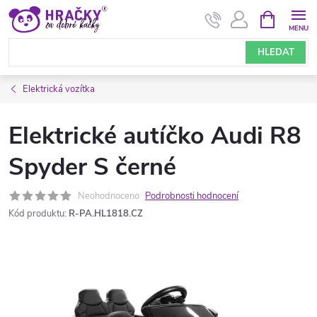
Přejít
NÁKUPNÍ
KOŠÍK
na
obsah
HLEDAT
Elektrická vozítka
Elektrické autíčko Audi R8
Spyder S černé
Neohodnoceno
Podrobnosti hodnocení
Kód produktu:
R-PA.HL1818.CZ