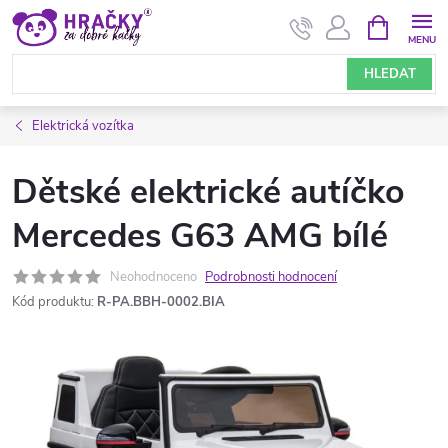
Přejít
NÁKUPNÍ
KOŠÍK
na
obsah
HLEDAT
Elektrická vozítka
Dětské elektrické autíčko
Mercedes G63 AMG bílé
Neohodnoceno
Podrobnosti hodnocení
Kód produktu:
R-PA.BBH-0002.BIA