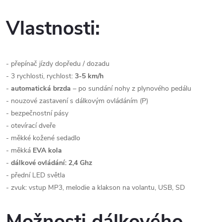
Vlastnosti:
- přepínač jízdy dopředu / dozadu
- 3 rychlosti, rychlost:
3-5 km/h
-
automatická brzda
– po sundání nohy z plynového pedálu
- nouzové zastavení s dálkovým ovládáním (P)
- bezpečnostní pásy
- otevírací dveře
- měkké kožené sedadlo
- měkká
EVA kola
-
dálkové ovládání: 2,4 Ghz
- přední LED světla
- zvuk: vstup MP3, melodie a klakson na volantu, USB, SD
Možnosti dálkového