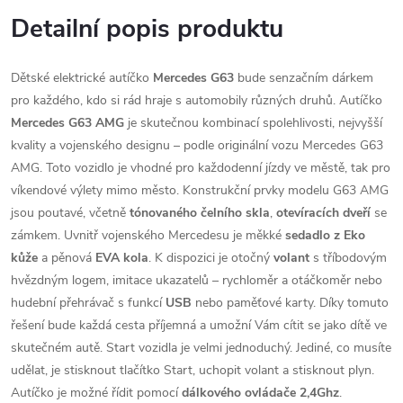
Detailní popis produktu
Dětské elektrické autíčko
Mercedes G63
bude senzačním dárkem
pro každého, kdo si rád hraje s automobily různých druhů. Autíčko
Mercedes G63 AMG
je skutečnou kombinací spolehlivosti, nejvyšší
kvality a vojenského designu – podle originální vozu Mercedes G63
AMG. Toto vozidlo je vhodné pro každodenní jízdy ve městě, tak pro
víkendové výlety mimo město. Konstrukční prvky modelu G63 AMG
jsou poutavé, včetně
tónovaného čelního skla
,
otevíracích dveří
se
zámkem. Uvnitř vojenského Mercedesu je měkké
sedadlo z Eko
kůže
a pěnová
EVA kola
. K dispozici je otočný
volant
s tříbodovým
hvězdným logem, imitace ukazatelů – rychloměr a otáčkoměr nebo
hudební přehrávač s funkcí
USB
nebo paměťové karty. Díky tomuto
řešení bude každá cesta příjemná a umožní Vám cítit se jako dítě ve
skutečném autě. Start vozidla je velmi jednoduchý. Jediné, co musíte
udělat, je stisknout tlačítko Start, uchopit volant a stisknout plyn.
Autíčko je možné řídit pomocí
dálkového ovládače 2,4Ghz
.