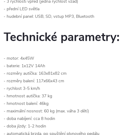
- 3 rychlosti vpřed (jedna rychlost vzad)
- přední LED světla
- hudební panel: USB, SD, vstup MP3, Bluetooth
Technické parametry:
- motor: 4x45W
- baterie: 1x12V 14Ah
- rozměry autíčka: 163x81x82 cm
- rozměry balení: 117x66x43 cm
- rychlost 3-5 km/h
- hmotnost autíčka: 37 kg
- hmotnost balení: 46kg
- maximální nosnost: 60 kg (max. váha 3 dětí)
- doba nabíjení: cca 8 hodin
- doba jízdy: 1-2 hodin
- automatická brzda, po spuštění plynového pedálu