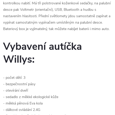
kontrolkou nabití. Má tři polstrované koženkové sedačky, na palubní
desce pak Voltmetr (orientační), USB, Bluetooth a hudbu s
nastavením hlasitosti. Přední světlomety jdou samostatně zapínat a
vypínat samostatným vypínačem umístěným na palubní desce.
Bateriový box je vyjímatelný, tak můžete nabíjet baterii i mimo auto.
Vybavení autíčka
Willys:
- počet dětí: 3
- bezpečnostní pásy
- otevírání dveří
- sedadlo z měkké ekologické kůže
- měkká pěnová Eva kola
- dálkové ovládání 2.4G