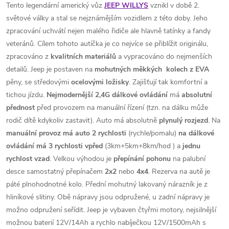
Tento legendární americký vůz
JEEP WILLYS
vznikl v době 2.
světové války a stal se nejznámějším vozidlem z této doby. Jeho
zpracování uchvátí nejen malého řidiče ale hlavně tatínky a fandy
veteránů. Cílem tohoto autíčka je co nejvíce se přiblížit originálu,
zpracováno z
kvalitních materiálů
a vypracováno do nejmenších
detailů. Jeep je postaven na
mohutných měkkých kolech z EVA
pěny, se středovými
ocelovými ložisky
. Zajišťují tak komfortní a
tichou jízdu.
Nejmodernější 2,4G dálkové ovládání
má
absolutní
přednost
před provozem na manuální řízení (tzn. na dálku může
rodič dítě kdykoliv zastavit). Auto má absolutně
plynulý rozjezd
. Na
manuální provoz má auto 2 rychlosti
(rychle/pomalu)
na dálkové
ovládání má 3 rychlosti vpřed
(3km+5km+8km/hod ) a
jednu
rychlost vzad
. Velkou výhodou je
přepínání pohonu
na palubní
desce samostatný přepínačem
2x2
nebo
4x4
. Rezerva na autě je
páté plnohodnotné kolo. Přední mohutný lakovaný nárazník je z
hliníkové slitiny. Obě nápravy jsou odpružené, u zadní nápravy je
možno odpružení seřídit. Jeep je vybaven čtyřmi motory, nejsilnější
možnou baterií 12V/14Ah a rychlo nabíječkou 12V/1500mAh s