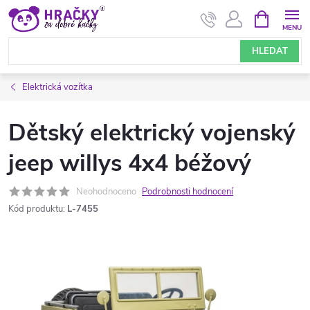
Přejít
NÁKUPNÍ
KOŠÍK
na
obsah
HLEDAT
Elektrická vozítka
Dětský elektrický vojenský
jeep willys 4x4 béžový
Neohodnoceno
Podrobnosti hodnocení
Kód produktu:
L-7455