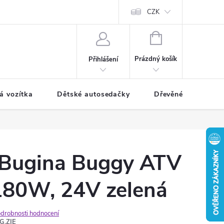
CZK
NÁKUPNÍ
KOŠÍK
Prázdný košík
Přihlášení
á vozítka
Dětské autosedačky
Dřevěné hračky
á Bugina Buggy ATV
80W, 24V zelená
drobnosti hodnocení
G.ZIE