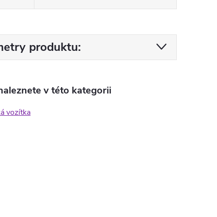
etry produktu:
aleznete v této kategorii
ká vozítka