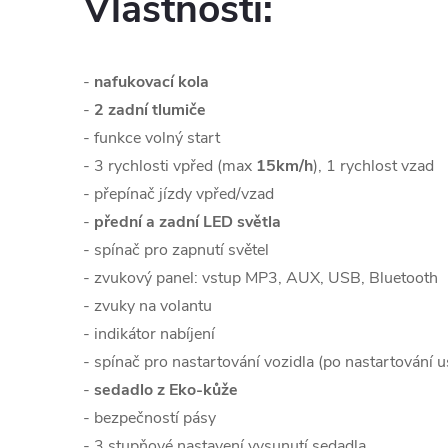
Vlastnosti:
-
nafukovací kola
-
2 zadní tlumiče
- funkce volný start
- 3 rychlosti vpřed (max
15km/h
), 1 rychlost vzad
- přepínač jízdy vpřed/vzad
-
přední a zadní LED světla
- spínač pro zapnutí světel
- zvukový panel: vstup MP3, AUX, USB, Bluetooth
- zvuky na volantu
- indikátor nabíjení
- spínač pro nastartování vozidla (po nastartování 
-
sedadlo z Eko-kůže
- bezpečností pásy
- 3 stupňové nastavení vysunutí sedadla