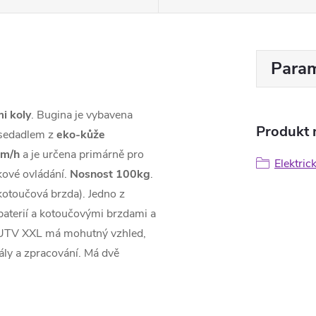
Param
i koly
. Bugina je vybavena
Produkt n
 sedadlem z
eko-kůže
m/h
a je určena primárně pro
Elektric
lkové ovládání.
Nosnost 100kg
.
kotoučová brzda). Jedno z
baterií a kotoučovými brzdami a
 UTV XXL má mohutný vzhled,
iály a zpracování. Má dvě