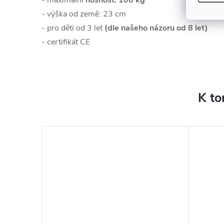
- maximální
nosnost: 100 kg
- výška od země: 23 cm
- pro děti od 3 let
(dle našeho názoru od 8 let)
- certifikát CE
K to