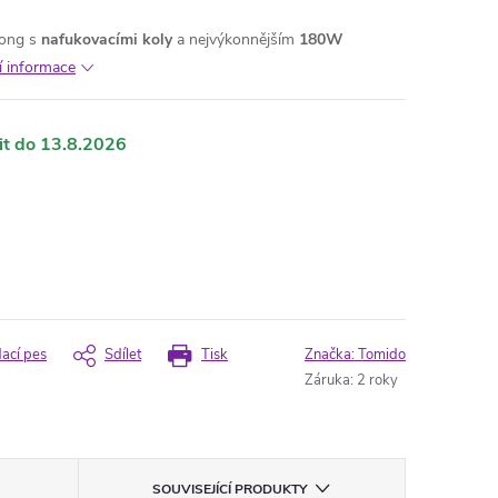
rong s
nafukovacími koly
a nejvýkonnějším
180W
í informace
13.8.2026
dací pes
Sdílet
Tisk
Značka:
Tomido
Záruka
:
2 roky
SOUVISEJÍCÍ PRODUKTY