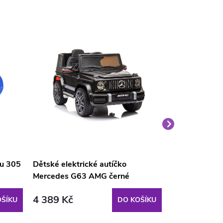
nu 305
Dětské elektrické autíčko
Velký medvěd
Mercedes G63 AMG černé
světle hnědý
4 389 Kč
1 690 Kč
ŠÍKU
DO KOŠÍKU