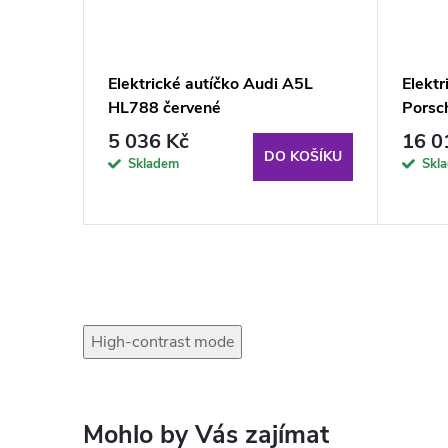
o Range
Elektrické autíčko Audi A5L
Elekt
HL788 červené
Porsc
5 036 Kč
16 0
KOŠÍKU
DO KOŠÍKU
Skladem
Skl
High-contrast mode