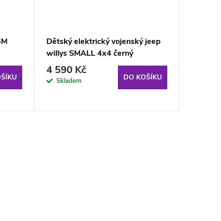
6M
Dětský elektrický vojenský jeep
Elektric
willys SMALL 4x4 černý
Mulsann
4 590 Kč
7 633
ŠÍKU
DO KOŠÍKU
Skladem
Sklad