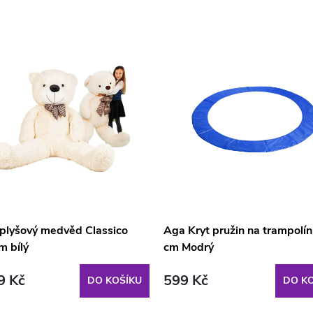
 plyšový medvěd Classico
Aga Kryt pružin na trampolí
m bílý
cm Modrý
9 Kč
599 Kč
DO KOŠÍKU
DO KO