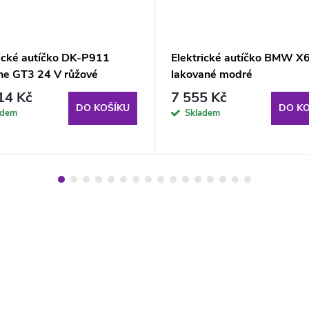
rické autíčko DK-P911
Elektrické autíčko BMW X
he GT3 24 V růžové
lakované modré
14 Kč
7 555 Kč
DO KOŠÍKU
DO KO
adem
Skladem