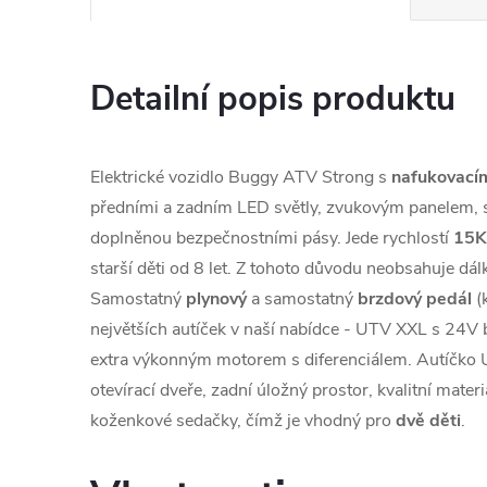
Detailní popis produktu
Elektrické vozidlo Buggy ATV Strong s
nafukovacím
předními a zadním LED světly, zvukovým panelem,
doplněnou bezpečnostními pásy. Jede rychlostí
15K
starší děti od 8 let. Z tohoto důvodu neobsahuje dá
Samostatný
plynový
a samostatný
brzdový pedál
(
největších autíček v naší nabídce - UTV XXL s 24V 
extra výkonným motorem s diferenciálem. Autíčko
otevírací dveře, zadní úložný prostor, kvalitní mater
koženkové sedačky, čímž je vhodný pro
dvě děti
.