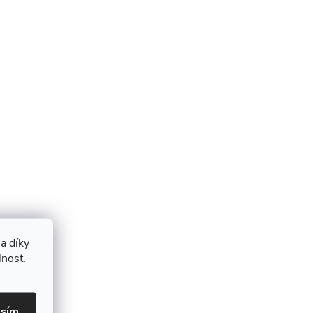
a díky
lnost.
asím