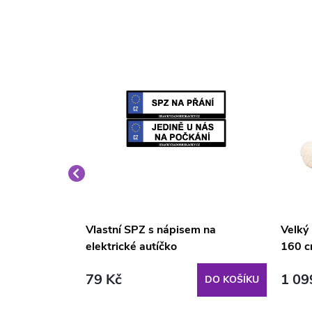
é křeslo
Vlastní SPZ s nápisem na
Velký
elektrické autíčko
160 c
79 Kč
1 09
DO KOŠÍKU
DO KOŠÍKU