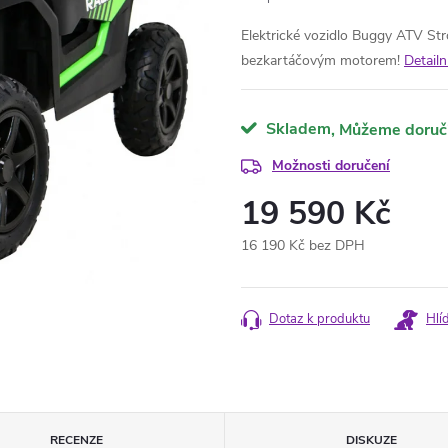
Elektrické vozidlo Buggy ATV St
bezkartáčovým motorem!
Detailn
Skladem
Možnosti doručení
19 590 Kč
16 190 Kč bez DPH
Měrná
cena:
Dotaz k produktu
Hlí
RECENZE
DISKUZE