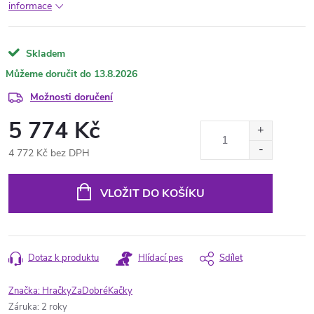
informace
Skladem
13.8.2026
Možnosti doručení
5 774 Kč
4 772 Kč bez DPH
Měrná
cena:
VLOŽIT DO KOŠÍKU
Dotaz k produktu
Hlídací pes
Sdílet
Značka:
HračkyZaDobréKačky
Záruka
:
2 roky