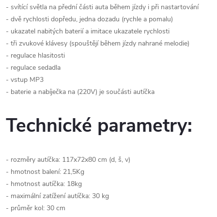
- svítící světla na přední části auta během jízdy i při nastartování
- dvě rychlosti dopředu, jedna dozadu (rychle a pomalu)
- ukazatel nabitých baterií a imitace ukazatele rychlosti
- tři zvukové klávesy (spouštějí během jízdy nahrané melodie)
- regulace hlasitosti
- regulace sedadla
- vstup MP3
- baterie a nabíječka na (220V) je součásti autíčka
Technické parametry:
- rozměry autíčka: 117x72x80 cm (d, š, v)
- hmotnost balení: 21,5Kg
- hmotnost autíčka: 18kg
- maximální zatížení autíčka: 30 kg
- průměr kol: 30 cm