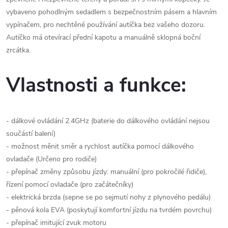
vybaveno pohodlným sedadlem s bezpečnostním pásem a hlavním
vypínačem, pro nechtěné používání autíčka bez vašeho dozoru.
Autíčko má otevírací přední kapotu a manuálně sklopná boční
zrcátka.
Vlastnosti a funkce:
- dálkové ovládání 2.4GHz (baterie do dálkového ovládání nejsou
součástí balení)
- možnost měnit směr a rychlost autíčka pomocí dálkového
ovladače (Určeno pro rodiče)
- přepínač změny způsobu jízdy: manuální (pro pokročilé řidiče),
řízení pomocí ovladače (pro začátečníky)
- elektrická brzda (sepne se po sejmutí nohy z plynového pedálu)
- pěnová kola EVA (poskytují komfortní jízdu na tvrdém povrchu)
- přepínač imitující zvuk motoru