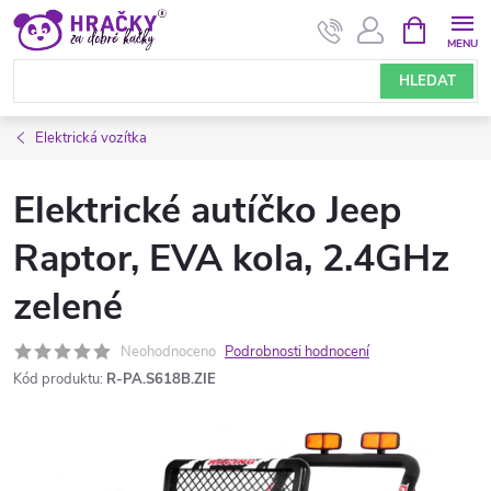
Přejít
NÁKUPNÍ
KOŠÍK
na
obsah
HLEDAT
Elektrická vozítka
Elektrické autíčko Jeep
Raptor, EVA kola, 2.4GHz
zelené
Neohodnoceno
Podrobnosti hodnocení
Kód produktu:
R-PA.S618B.ZIE