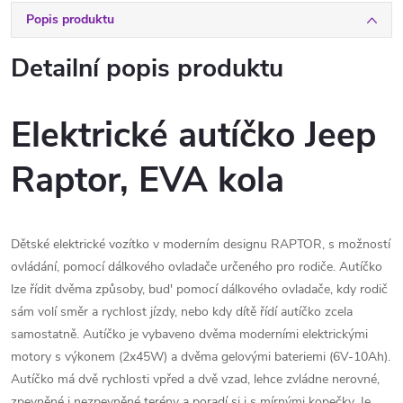
Popis produktu
Detailní popis produktu
Elektrické autíčko Jeep
Raptor, EVA kola
Dětské elektrické vozítko v moderním designu RAPTOR, s možností
ovládání, pomocí dálkového ovladače určeného pro rodiče. Autíčko
lze řídit dvěma způsoby, bud' pomocí dálkového ovladače, kdy rodič
sám volí směr a rychlost jízdy, nebo kdy dítě řídí autíčko zcela
samostatně. Autíčko je vybaveno dvěma moderními elektrickými
motory s výkonem (2x45W) a dvěma gelovými bateriemi (6V-10Ah).
Autíčko má dvě rychlosti vpřed a dvě vzad, lehce zvládne nerovné,
zpevněné i nezpevněné terény a poradí si i s mírnými kopečky. Je