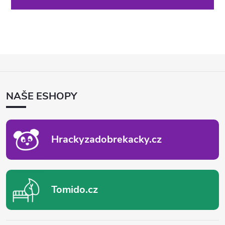
Z
Á
P
NAŠE ESHOPY
A
T
Í
Hrackyzadobrekacky.cz
Tomido.cz