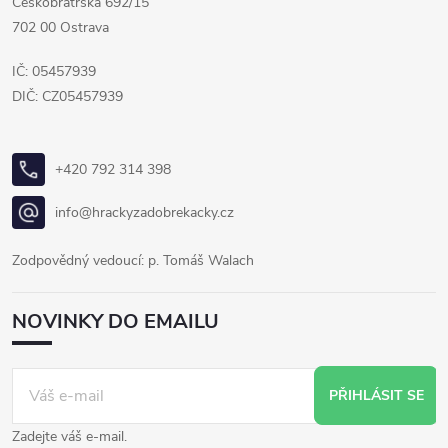
Českobratrská 692/15
702 00 Ostrava
IČ: 05457939
DIČ: CZ05457939
+420 792 314 398
info@hrackyzadobrekacky.cz
Zodpovědný vedoucí: p. Tomáš Walach
NOVINKY DO EMAILU
PŘIHLÁSIT SE
Zadejte váš e-mail.