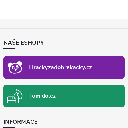
Z
Á
P
NAŠE ESHOPY
A
T
Í
Hrackyzadobrekacky.cz
Tomido.cz
INFORMACE