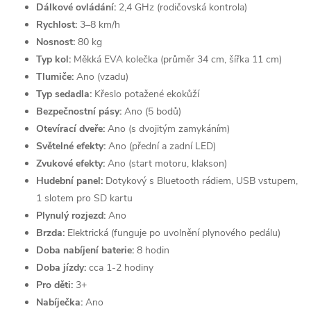
Dálkové ovládání:
2,4 GHz (rodičovská kontrola)
Rychlost:
3–8 km/h
Nosnost:
80 kg
Typ kol:
Měkká EVA kolečka (průměr 34 cm, šířka 11 cm)
Tlumiče:
Ano (vzadu)
Typ sedadla:
Křeslo potažené ekokůží
Bezpečnostní pásy:
Ano (5 bodů)
Otevírací dveře:
Ano (s dvojitým zamykáním)
Světelné efekty:
Ano (přední a zadní LED)
Zvukové efekty:
Ano (start motoru, klakson)
Hudební panel:
Dotykový s Bluetooth rádiem, USB vstupem,
1 slotem pro SD kartu
Plynulý rozjezd:
Ano
Brzda:
Elektrická (funguje po uvolnění plynového pedálu)
Doba nabíjení baterie:
8 hodin
Doba jízdy:
cca 1-2 hodiny
Pro děti:
3+
Nabíječka:
Ano