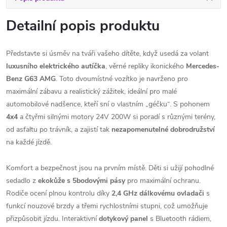
Detailní popis produktu
Představte si úsměv na tváři vašeho dítěte, když usedá za volant
luxusního elektrického autíčka
, věrné repliky ikonického
Mercedes-
Benz G63 AMG
. Toto dvoumístné vozítko je navrženo pro
maximální zábavu a realistický zážitek, ideální pro malé
automobilové nadšence, kteří sní o vlastním „géčku“. S pohonem
4x4
a čtyřmi silnými motory 24V 200W si poradí s různými terény,
od asfaltu po trávník, a zajistí tak
nezapomenutelné dobrodružství
na každé jízdě.
Komfort a bezpečnost jsou na prvním místě. Děti si užijí pohodlné
sedadlo z
ekokůže s 5bodovými pásy
pro maximální ochranu.
Rodiče ocení plnou kontrolu díky
2,4 GHz dálkovému ovladači
s
funkcí nouzové brzdy a třemi rychlostními stupni, což umožňuje
přizpůsobit jízdu. Interaktivní
dotykový panel
s Bluetooth rádiem,