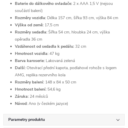
Baterie do dálkového ovladače:
2 x AAA 1,5 V (nejsou
součástí balení)
Rozměry vozidla:
Délka 157 cm, šířka 93 cm, výška 84 cm
Výška od země:
17,5 cm
Rozměry sedadla:
Šířka 54 cm, hloubka 24 cm, výška
opěradla 36 cm
Vzdálenost od sedadla k pedálu:
32 cm
Hmotnost vozidla:
47 kg
Barva karoserie:
Lakovaná zelená
Další:
Otevírací přední kapota, podlahové rohože s logem
AMG, replika rezervního kola
Rozměry balení:
148 x 84 x 50 cm
Hmotnost balení:
54,6 kg
Záruka:
24 měsíců
Návod:
Ano (v českém jazyce)
Parametry produktu