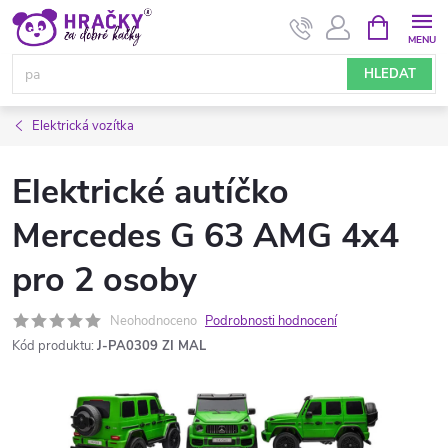
Přejít
NÁKUPNÍ
KOŠÍK
na
obsah
HLEDAT
Elektrická vozítka
Elektrické autíčko
Mercedes G 63 AMG 4x4
pro 2 osoby
Neohodnoceno
Podrobnosti hodnocení
Kód produktu:
J-PA0309 ZI MAL