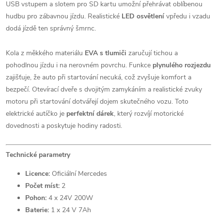
USB vstupem a slotem pro SD kartu umožní přehrávat oblíbenou
hudbu pro zábavnou jízdu. Realistické
LED osvětlení
vpředu i vzadu
dodá jízdě ten správný šmrnc.
Kola z měkkého materiálu
EVA s tlumiči
zaručují tichou a
pohodlnou jízdu i na nerovném povrchu. Funkce
plynulého rozjezdu
zajišťuje, že auto při startování necuká, což zvyšuje komfort a
bezpečí. Otevírací dveře s dvojitým zamykáním a realistické zvuky
motoru při startování dotvářejí dojem skutečného vozu. Toto
elektrické autíčko je
perfektní dárek
, který rozvíjí motorické
dovednosti a poskytuje hodiny radosti.
Technické parametry
Licence:
Oficiální Mercedes
Počet míst:
2
Pohon:
4 x 24V 200W
Baterie:
1 x 24 V 7Ah