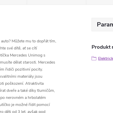
Param
t auto? Můžete mu to dopřát tím,
Produkt n
te své dítě, ať se cítí
utíčka Mercedes Unimog s
Elektric
musíte dělat starosti. Mercedes
 řidiči pozitivní pocity.
valitními materiály jsou
ti poškození. Atraktivita
írat dveře a také díky tlumičům,
a po nerovném a hrbolatém
utíčko je možné řídit pomocí
o děti od 3 let, avšak pod