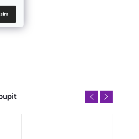
asím
oupit