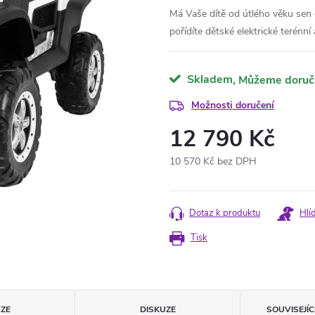
Má Vaše dítě od útlého věku sen 
pořídíte dětské elektrické terénní
Skladem
Možnosti doručení
12 790 Kč
10 570 Kč bez DPH
Měrná
cena:
Dotaz k produktu
Hlí
Tisk
ZE
DISKUZE
SOUVISEJÍ