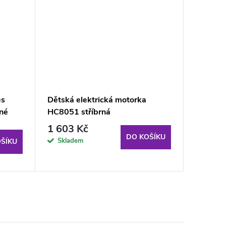
es
Dětská elektrická motorka
Elektri
né
HC8051 stříbrná
modré
1 603 Kč
4 144
DO KOŠÍKU
Skladem
Sklad
ŠÍKU