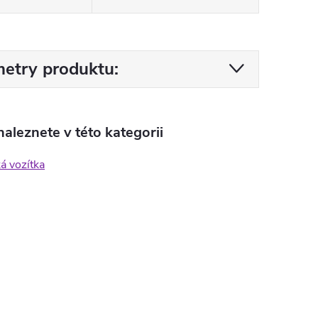
etry produktu:
aleznete v této kategorii
ká vozítka