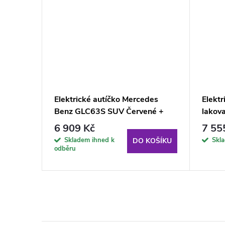
des
Elektrické autíčko Mercedes
Elekt
né
Benz GLC63S SUV Červené +
lakov
Dálkové ovládání
6 909 Kč
7 55
KOŠÍKU
Skladem ihned k
Skl
DO KOŠÍKU
odběru