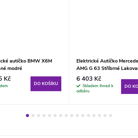
rické autíčko BMW X6M
Elektrické Autíčko Merced
ané modré
AMG G 63 Stříbrné Lakova
5 Kč
6 403 Kč
DO KOŠÍKU
adem
Skladem ihned k
DO KO
odběru