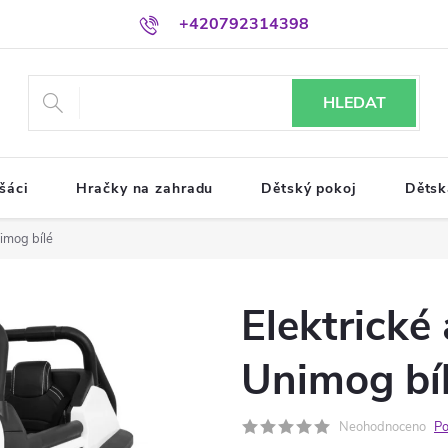
+420792314398
HLEDAT
šáci
Hračky na zahradu
Dětský pokoj
Dětsk
imog bílé
Elektrické
Unimog bí
Neohodnoceno
Po