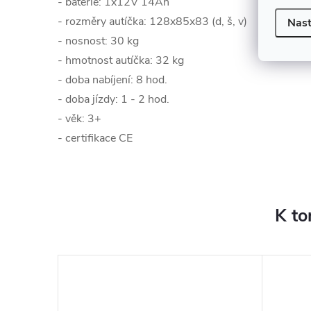
- baterie: 1x12V 14Ah
- rozměry autíčka: 128x85x83 (d, š, v)
Nast
- nosnost: 30 kg
- hmotnost autíčka: 32 kg
- doba nabíjení: 8 hod.
- doba jízdy: 1 - 2 hod.
- věk: 3+
- certifikace CE
K to