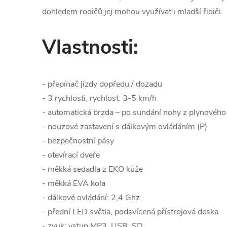
dohledem rodičů jej mohou využívat i mladší řidiči.
Vlastnosti:
- přepínač jízdy dopředu / dozadu
- 3 rychlosti, rychlost: 3-5 km/h
- automatická brzda – po sundání nohy z plynového
- nouzové zastavení s dálkovým ovládáním (P)
- bezpečnostní pásy
- otevírací dveře
- měkká sedadla z EKO kůže
- měkká EVA kola
- dálkové ovládání: 2,4 Ghz
- přední LED světla, podsvícená přístrojová deska
- zvuk: vstup MP3, USB, SD