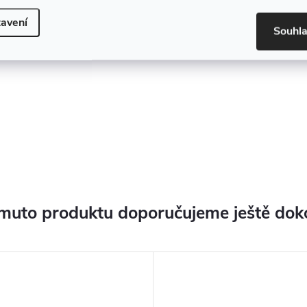
avení
Souhl
muto produktu doporučujeme ještě dok