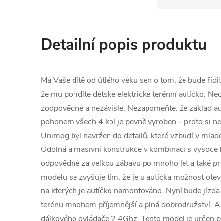
Detailní popis produktu
Má Vaše dítě od útlého věku sen o tom, že bude řídi
že mu pořídíte dětské elektrické terénní autíčko. Nech
zodpovědně a nezávisle. Nezapomeňte, že základ a
pohonem všech 4 kol je pevně vyroben – proto si ne
Unimog byl navržen do detailů, které vzbudí v mladém
Odolná a masivní konstrukce v kombinaci s vysoce k
odpovědné za velkou zábavu po mnoho let a také pro
modelu se zvyšuje tím, že je u autíčka možnost otev
na kterých je autíčko namontováno. Nyní bude jízd
terénu mnohem příjemnější a plná dobrodružství. A
dálkového ovládače 2,4Ghz. Tento model je určen pr