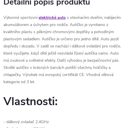
Detailní popis produktu
Výkonné sportovní
elektrické auto
s otevíracími dveřmi, nabíjecím
akumulátorem a úchytem pro rodiče. Autíčko je vyrobeno z
kvalitního plastu s pěknými chromovými doplňky a pohodlným
plastovým sedadlem. Autíčko je určeno pro jedno dítě. Auto jezdí
dopředu i dozadu. V sadě se nachází i dálkové ovládání pro rodiče,
které využijete, když dítě ještě nezvládá řízení autíčka samo. Auto
má zvukové a světelné efekty. Další výhodou je bezpečnostní pás.
Skvělé autíčko v krásných barvách potěší všechny holčičky a
chlapečky. Výrobek má evropský certifikát CE. Vhodná věková
kategorie od 3 let.
Vlastnosti:
- dálkový ovladač 2.4GHz