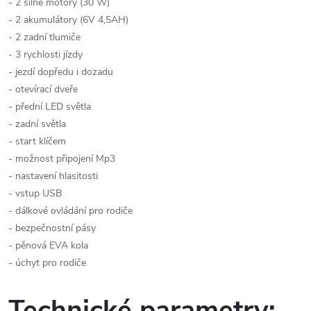
- 2 silné motory (30 W)
- 2 akumulátory (6V 4,5AH)
- 2 zadní tlumiče
- 3 rychlosti jízdy
- jezdí dopředu i dozadu
- otevírací dveře
- přední LED světla
- zadní světla
- start klíčem
- možnost připojení Mp3
- nastavení hlasitosti
- vstup USB
- dálkové ovládání pro rodiče
- bezpečnostní pásy
- pěnová EVA kola
- úchyt pro rodiče
Technické parametry: