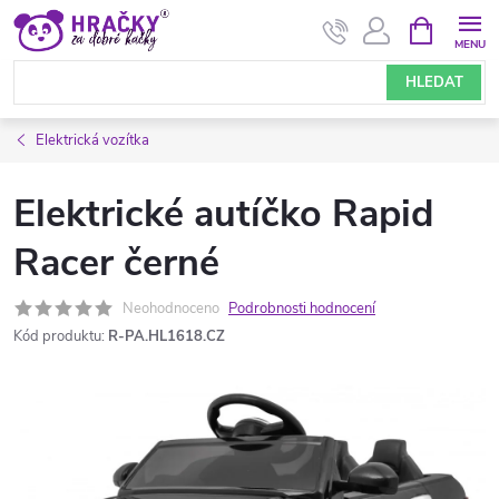
Přejít
NÁKUPNÍ
KOŠÍK
na
obsah
HLEDAT
Elektrická vozítka
Elektrické autíčko Rapid
Racer černé
Neohodnoceno
Podrobnosti hodnocení
Kód produktu:
R-PA.HL1618.CZ