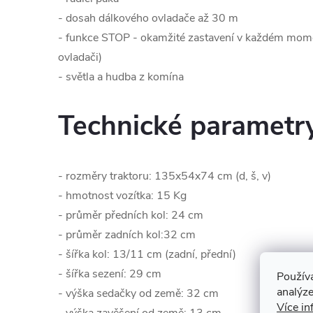
- dosah dálkového ovladače až 30 m
- funkce STOP - okamžité zastavení v každém mome
ovladači)
- světla a hudba z komína
Technické parametr
- rozměry traktoru: 135x54x74 cm (d, š, v)
- hmotnost vozítka: 15 Kg
- průměr předních kol: 24 cm
- průměr zadních kol:32 cm
- šířka kol: 13/11 cm (zadní, přední)
- šířka sezení: 29 cm
Použív
analýze
- výška sedačky od země: 32 cm
Více in