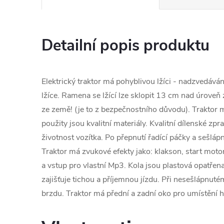
Detailní popis produktu
Elektrický traktor má pohyblivou lžíci - nadzvedáván
lžíce. Ramena se lžící lze sklopit 13 cm nad úroveň 
ze země! (je to z bezpečnostního důvodu). Traktor
použity jsou kvalitní materiály. Kvalitní dílenské zp
životnost vozítka. Po přepnutí řadící páčky a sešláp
Traktor má zvukové efekty jako: klakson, start motor
a vstup pro vlastní Mp3. Kola jsou plastová opatř
zajišťuje tichou a příjemnou jízdu. Při nesešlápnut
brzdu. Traktor má přední a zadní oko pro umístění h