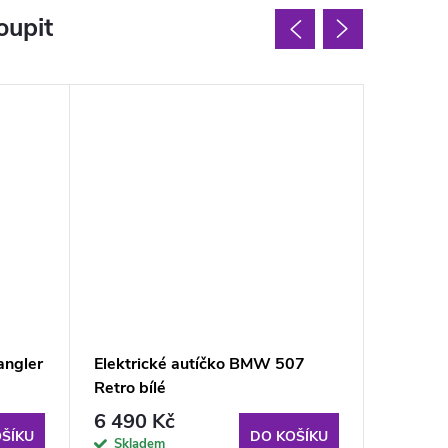
oupit
angler
Elektrické autíčko BMW 507
Elektri
Retro bílé
lakovan
6 490 Kč
7 555
ŠÍKU
DO KOŠÍKU
Skladem
Sklad