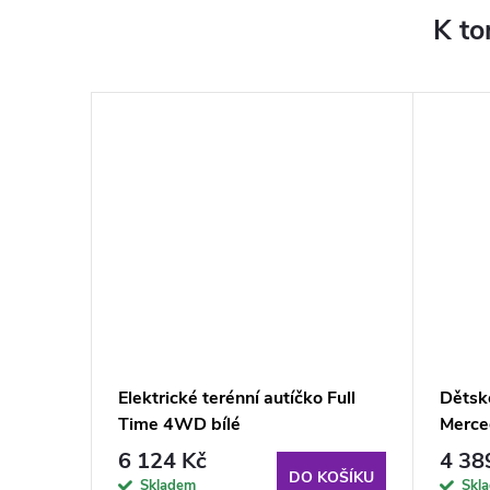
K to
08 4x4
Elektrické terénní autíčko Full
Dětské
Time 4WD bílé
Merce
6 124 Kč
4 38
KOŠÍKU
DO KOŠÍKU
Skladem
Skl