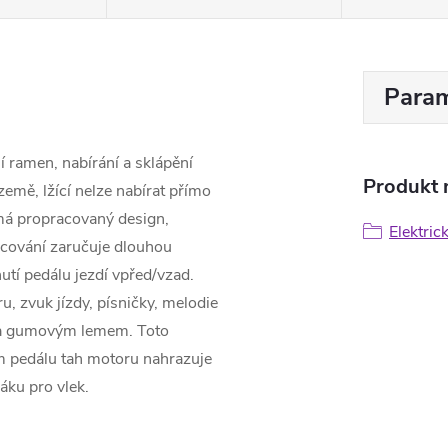
Param
í ramen, nabírání a sklápění
Produkt n
země, lžící nelze nabírat přímo
 má propracovaný design,
Elektric
racování zaručuje dlouhou
nutí pedálu jezdí vpřed/vzad.
u, zvuk jízdy, písničky, melodie
ena gumovým lemem. Toto
ém pedálu tah motoru nahrazuje
áku pro vlek.