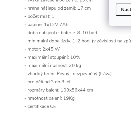
- výška zavěšení od země: 13 cm
- hrana nášlapu od země: 17 cm
Nast
- počet míst: 1
- baterie: 1x12V 7Ah
- doba nabíjení el.baterie: 8-10 hod.
- minimální doba jízdy: 1-2 hod. (v závislosti na zp
- motor: 2x45 W
- maximální stoupání: 10%
- maximální nosnost: 30 kg
- vhodný terén: Pevný i nezpevněný (tráva)
- pro děti od 3 do 8 let
- rozměry balení: 109x56x44 cm
- hmotnost balení: 19Kg
- certifikace CE