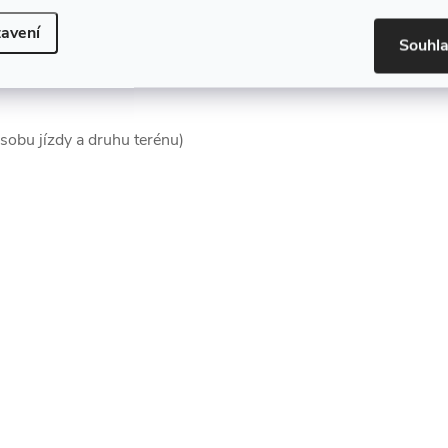
avení
Souhl
ůsobu jízdy a druhu terénu)