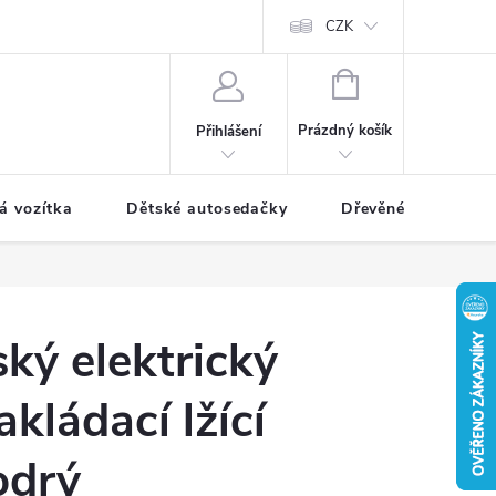
CZK
NÁKUPNÍ
KOŠÍK
Prázdný košík
Přihlášení
á vozítka
Dětské autosedačky
Dřevěné hračky
ký elektrický
akládací lžící
odrý