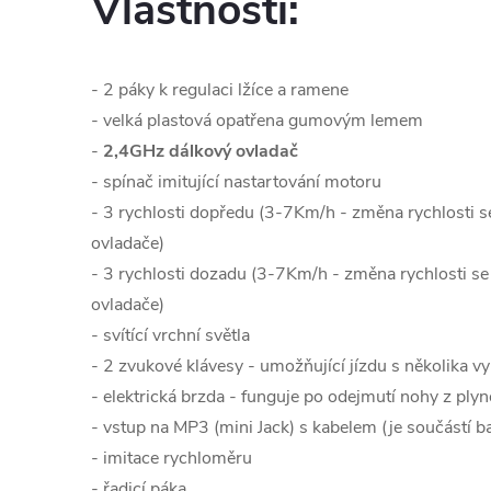
Vlastnosti:
- 2 páky k regulaci lžíce a ramene
- velká plastová opatřena gumovým lemem
-
2,4GHz dálkový ovladač
- spínač imitující nastartování motoru
- 3 rychlosti dopředu (3-7Km/h - změna rychlosti 
ovladače)
- 3 rychlosti dozadu (3-7Km/h - změna rychlosti s
ovladače)
- svítící vrchní světla
- 2 zvukové klávesy - umožňující jízdu s několika 
- elektrická brzda - funguje po odejmutí nohy z ply
- vstup na MP3 (mini Jack) s kabelem (je součástí ba
- imitace rychloměru
- řadicí páka