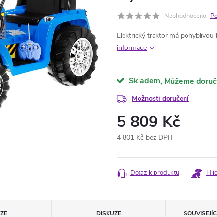
Neohodnoceno
Po
Elektrický traktor má pohyblivou l
informace
Skladem
Možnosti doručení
5 809 Kč
4 801 Kč bez DPH
Měrná
cena:
Dotaz k produktu
Hlí
ZE
DISKUZE
SOUVISEJÍ