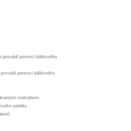
se provádí pomocí dálkového
e provádí pomocí dálkového
vybranými melodiemi
nového pedálu
lení)