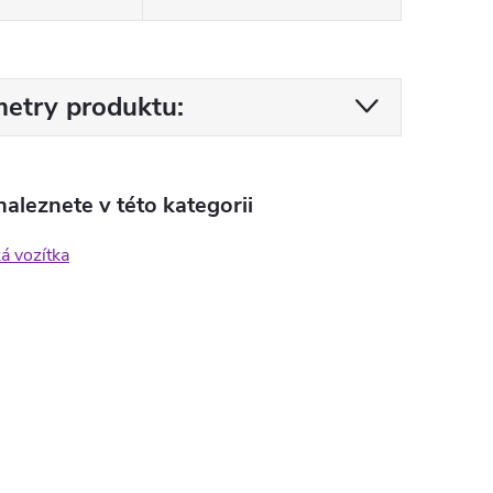
etry produktu:
aleznete v této kategorii
ká vozítka