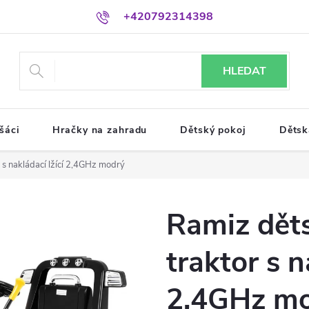
+420792314398
HLEDAT
šáci
Hračky na zahradu
Dětský pokoj
Dětsk
r s nakládací lžící 2,4GHz modrý
Ramiz děts
traktor s n
2,4GHz m