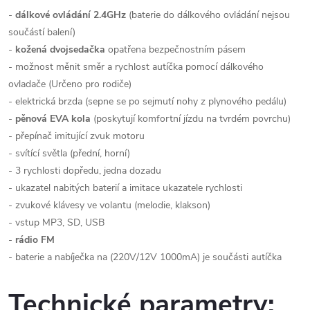
-
dálkové ovládání 2.4GHz
(baterie do dálkového ovládání nejsou
součástí balení)
-
kožená dvojsedačka
opatřena bezpečnostním pásem
- možnost měnit směr a rychlost autíčka pomocí dálkového
ovladače (Určeno pro rodiče)
- elektrická brzda (sepne se po sejmutí nohy z plynového pedálu)
-
pěnová EVA kola
(poskytují komfortní jízdu na tvrdém povrchu)
- přepínač imitující zvuk motoru
- svítící světla (přední, horní)
- 3 rychlosti dopředu, jedna dozadu
- ukazatel nabitých baterií a imitace ukazatele rychlosti
- zvukové klávesy ve volantu (melodie, klakson)
- vstup MP3, SD, USB
-
rádio FM
- baterie a nabíječka na (220V/12V 1000mA) je součásti autíčka
Technické parametry: