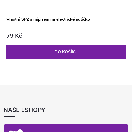
Vlastní SPZ s nápisem na elektrické autíčko
79 Kč
DO KOŠÍKU
Z
Á
P
NAŠE ESHOPY
A
T
Í