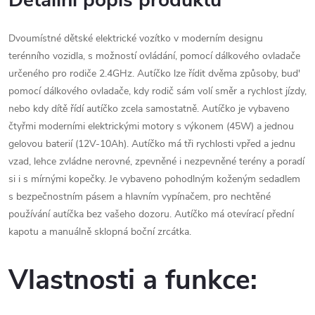
Detailní popis produktu
Dvoumístné dětské elektrické vozítko v moderním designu
terénního vozidla, s možností ovládání, pomocí dálkového ovladače
určeného pro rodiče 2.4GHz. Autíčko lze řídit dvěma způsoby, bud'
pomocí dálkového ovladače, kdy rodič sám volí směr a rychlost jízdy,
nebo kdy dítě řídí autíčko zcela samostatně. Autíčko je vybaveno
čtyřmi moderními elektrickými motory s výkonem (45W) a jednou
gelovou baterií (12V-10Ah). Autíčko má tři rychlosti vpřed a jednu
vzad, lehce zvládne nerovné, zpevněné i nezpevněné terény a poradí
si i s mírnými kopečky. Je vybaveno pohodlným koženým sedadlem
s bezpečnostním pásem a hlavním vypínačem, pro nechtěné
používání autíčka bez vašeho dozoru. Autíčko má otevírací přední
kapotu a manuálně sklopná boční zrcátka.
Vlastnosti a funkce: