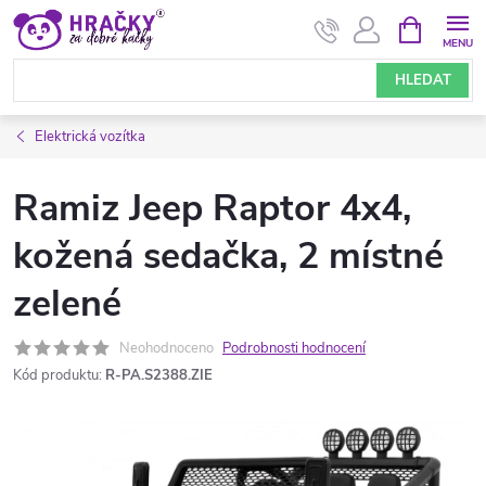
Přejít
NÁKUPNÍ
KOŠÍK
na
obsah
HLEDAT
Elektrická vozítka
Ramiz Jeep Raptor 4x4,
kožená sedačka, 2 místné
zelené
Neohodnoceno
Podrobnosti hodnocení
Kód produktu:
R-PA.S2388.ZIE