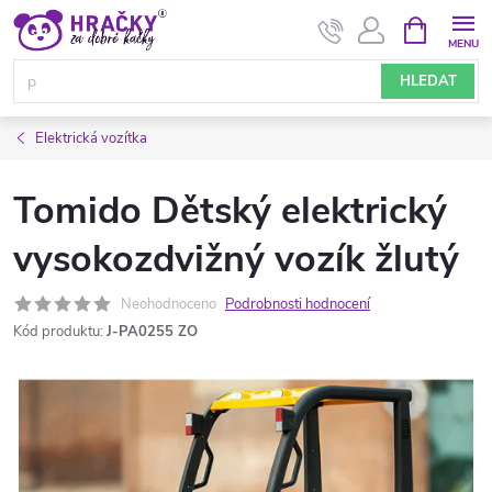
Přejít
NÁKUPNÍ
KOŠÍK
na
obsah
HLEDAT
Elektrická vozítka
Tomido Dětský elektrický
vysokozdvižný vozík žlutý
Neohodnoceno
Podrobnosti hodnocení
Kód produktu:
J-PA0255 ZO