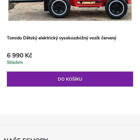
Tomido Dětský elektrický vysokozdvižný vozík červený
6 990 Kč
Skladem
DO KOŠÍKU
Z
Á
P