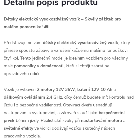
Detailní popis produktu
Dětský elektrický vysokozdvižný vozík – Skvělý zážitek pro
malého pomocníka! 🚛
Představujeme vám
dětský elektrický vysokozdvižný vozík
, který
přinese spoustu zábavy a vzrušení každému malému fanouškovi
čtyř kol. Tento jedinečný model je ideálním vozidlem pro všechny
malé
pomocníky v domácnosti
, kteří si chtějí zahrát na
opravdového řidiče.
Vozík je vybaven
2 motory 12V 35W
,
baterií 12V 10 Ah
a
dálkovým ovládáním 2,4 GHz
, díky čemuž budete mít kontrolu nad
jízdu i z bezpečné vzdálenosti. Otevírací dveře usnadňují
nastupování a vystupování, a zároveň slouží jako
bezpečnostní
prvek
během jízdy. Realistické zvuky při
nastartování motoru
a
světelné efekty
ve vidlici dodávají vozíku skutečný nádech
pracovního vozidla.