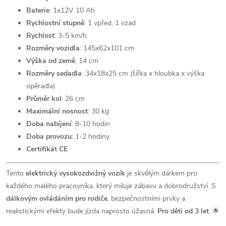
Baterie
: 1x12V 10 Ah
Rychlostní stupně
: 1 vpřed, 1 vzad
Rychlost
: 3-5 km/h
Rozměry vozidla
: 145x62x101 cm
Výška od země
: 14 cm
Rozměry sedadla
: 34x18x25 cm (šířka x hloubka x výška
opěradla)
Průměr kol
: 26 cm
Maximální nosnost
: 30 kg
Doba nabíjení
: 8-10 hodin
Doba provozu
: 1-2 hodiny
Certifikát CE
Tento
elektrický vysokozdvižný vozík
je skvělým dárkem pro
každého malého pracovníka, který miluje zábavu a dobrodružství. S
dálkovým ovládáním pro rodiče
, bezpečnostními prvky a
realistickými efekty bude jízda naprosto úžasná.
Pro děti od 3 let
. 🌟