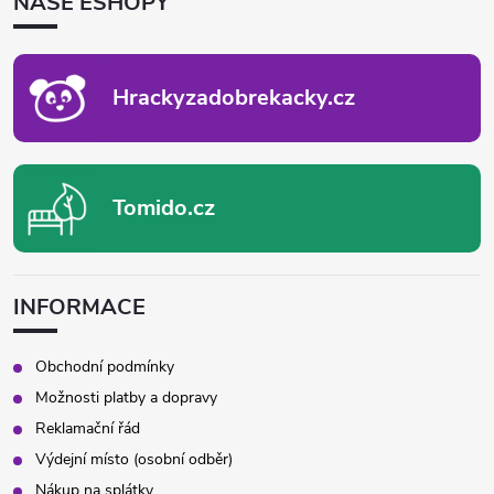
NAŠE ESHOPY
A
T
Í
Hrackyzadobrekacky.cz
Tomido.cz
INFORMACE
Obchodní podmínky
Možnosti platby a dopravy
Reklamační řád
Výdejní místo (osobní odběr)
Nákup na splátky