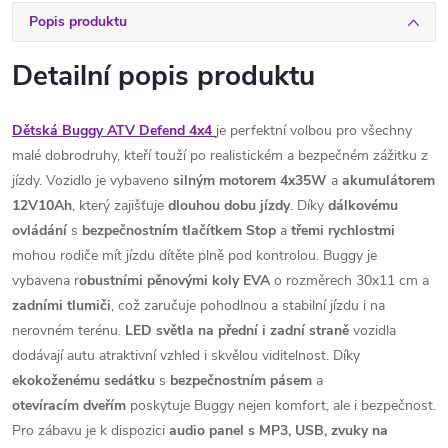
Popis produktu
Detailní popis produktu
Dětská Buggy ATV Defend 4x4
je perfektní volbou pro všechny
malé dobrodruhy, kteří touží po realistickém a bezpečném zážitku z
jízdy. Vozidlo je vybaveno
silným motorem 4x35W
a
akumulátorem
12V10Ah
, který zajišťuje
dlouhou dobu jízdy
. Díky
dálkovému
ovládání
s
bezpečnostním tlačítkem Stop
a
třemi rychlostmi
mohou rodiče mít jízdu dítěte plně pod kontrolou. Buggy je
vybavena r
obustními pěnovými koly EVA
o rozměrech 30x11 cm a
zadními tlumiči
, což zaručuje pohodlnou a stabilní jízdu i na
nerovném terénu.
LED světla na přední i
zadní
straně
vozidla
dodávají autu atraktivní vzhled i skvělou viditelnost. Díky
ekokoženému
sedátku
s
bezpečnostním
pásem
a
otevíracím
dveřím
poskytuje Buggy nejen komfort, ale i bezpečnost.
Pro zábavu je k dispozici
audio panel s MP3, USB, zvuky na