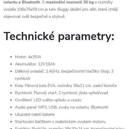
volantu a Bluetooth
. S
maximální nosností 30 kg
a rozměry
vozidla 106x75x59 cm je tato Buggy ideální pro děti, které chtějí
objevovat svět bezpečně a stylově.
Technické parametry:
Motor: 4x35W
Akumulátor: 12V10Ah
Dálkový ovladač: 2.4GHz, bezpečnostní tlačítko Stop, 3
rychlosti
Kola: Pěnová kola EVA, rozměry 30x11 cm, zadní tlumiče
Rychlosti: Plynulý start, 2 rychlosti, jízda vpřed/vzad
Osvětlení: LED světla vpředu a vzadu
Audio panel: MP3, USB, zvuky na volantu, Bluetooth
Ukazatel nabití baterie
Startování tlačítkem s realistickým zvukem motoru
Sedátko: Ekokůže, rozměry 38x20x24 cm, bezpečnostní pásy