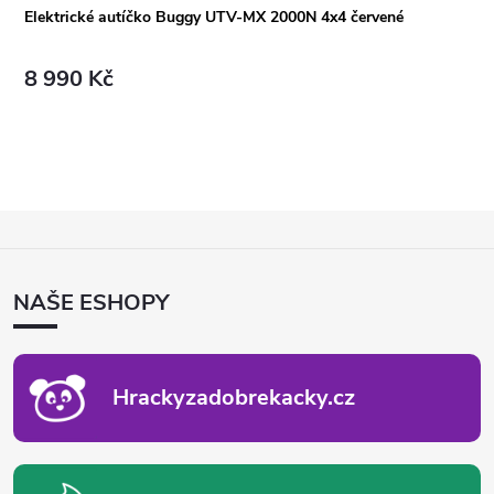
Elektrické autíčko Buggy UTV-MX 2000N 4x4 červené
8 990 Kč
Z
Á
P
NAŠE ESHOPY
A
T
Í
Hrackyzadobrekacky.cz