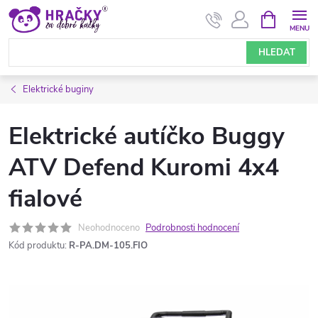
Přejít
NÁKUPNÍ
KOŠÍK
na
obsah
HLEDAT
Elektrické buginy
Elektrické autíčko Buggy
ATV Defend Kuromi 4x4
fialové
Neohodnoceno
Podrobnosti hodnocení
Kód produktu:
R-PA.DM-105.FIO