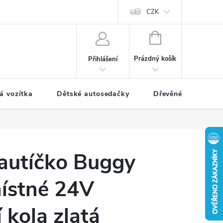
CZK
NÁKUPNÍ
KOŠÍK
Prázdný košík
Přihlášení
á vozítka
Dětské autosedačky
Dřevěné hračky
 autíčko Buggy
ístné 24V
 kola zlatá