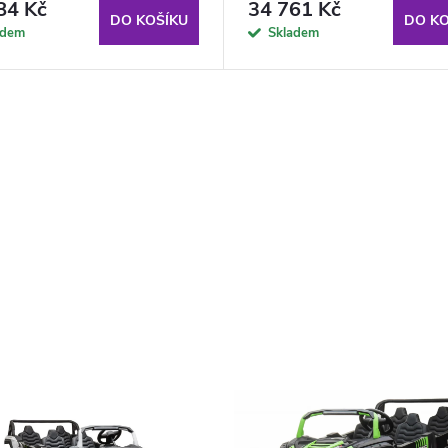
84 Kč
34 761 Kč
DO KOŠÍKU
DO KO
adem
Skladem