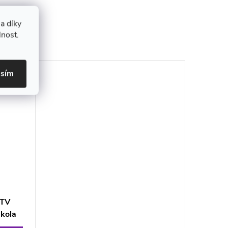
a díky
lnost.
asím
UTV
 kola