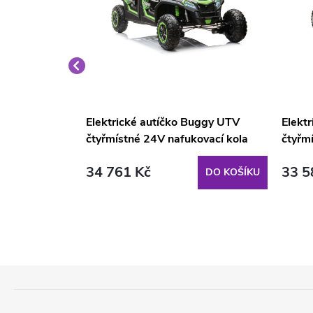
uggy Maverick
Elektrické autíčko Buggy UTV
Elekt
 žluté
čtyřmístné 24V nafukovací kola
čtyřm
zelené
bílé
34 761 Kč
33 5
DO KOŠÍKU
DO KOŠÍKU
Z
Á
P