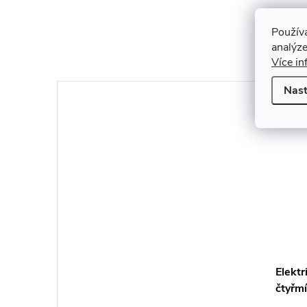
Použív
analýze
Více in
Nast
Elekt
čtyřmí
bílé