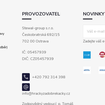
PROVOZOVATEL
NOVINKY
Stewal-group s.r.o.
avy
Českobratrská 692/15
702 00 Ostrava
Zadejte váš e
dběr)
IČ: 05457939
DIČ: CZ05457939
+420 792 314 398
info@hrackyzadobrekacky.cz
Zodpovědný vedoucí: p. Tomáš