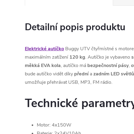
Detailní popis produktu
Elektrické autíčko
Buggy UTV čtyřmístné s motor
maximálním zatížení
120 kg
. Autíčko je vybaveno
s
měkká EVA kola
, autíčko má
bezpečnostní
pásy
,
o
bude autíčko vidět díky
přední
a
zadním
LED světl
umožňuje přehrávat USB, MP3, FM rádio.
Technické parametr
Motor: 4x150W
Baterie: 2x24V10Ah