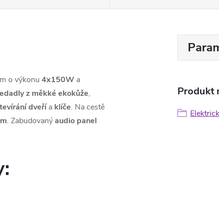
Param
em o výkonu
4x150W
a
Produkt n
edadly z měkké ekokůže
,
tevírání
dveří
a
klíče
. Na cestě
Elektric
ům
. Zabudovaný
audio panel
y: