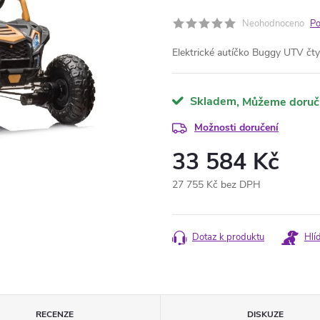
Neohodnoceno
Po
Elektrické autíčko Buggy UTV čt
Skladem
Možnosti doručení
33 584 Kč
27 755 Kč bez DPH
Měrná
cena:
Dotaz k produktu
Hlí
RECENZE
DISKUZE