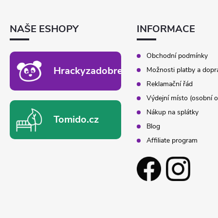
A
T
NAŠE ESHOPY
INFORMACE
Í
Obchodní podmínky
Hrackyzadobrekacky.cz
Možnosti platby a dopr
Reklamační řád
Výdejní místo (osobní o
Nákup na splátky
Tomido.cz
Blog
Affiliate program