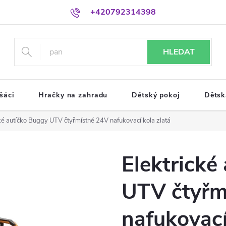
+420792314398
HLEDAT
šáci
Hračky na zahradu
Dětský pokoj
Dětsk
ké autíčko Buggy UTV čtyřmístné 24V nafukovací kola zlatá
Elektrické
UTV čtyřm
nafukovací