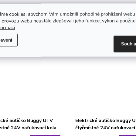
áme cookies, abychom Vám umožnili pohodlné prohlížení webu 
 provozu webu neustále zlepšovali jeho funkce, výkon a použite
formací
avení
Souhl
rické autíčko Buggy UTV
Elektrické autíčko Buggy 
stné 24V nafukovací kola
čtyřmístné 24V nafukovací
zelené