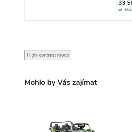
33 5
Skl
High-contrast mode