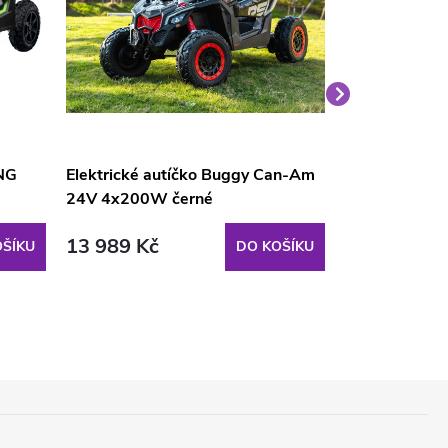
ING
Elektrické autíčko Buggy Can-Am
Elektrické a
24V 4x200W černé
24V růžové
13 989 Kč
9 104 Kč
ŠÍKU
DO KOŠÍKU