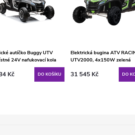
rické autíčko Buggy UTV
Elektrická bugina ATV RAC
ístné 24V nafukovací kola
UTV2000, 4x150W zelená
84 Kč
31 545 Kč
DO KOŠÍKU
DO KO