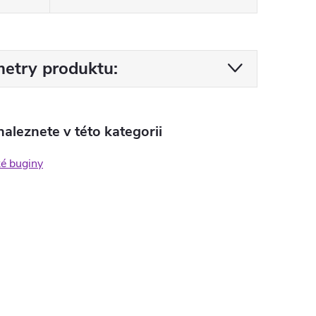
etry produktu:
aleznete v této kategorii
ké buginy