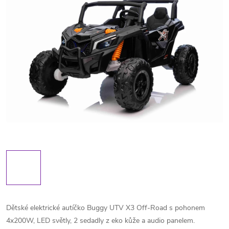
Dětské elektrické autíčko Buggy UTV X3 Off-Road s pohonem
4x200W, LED světly, 2 sedadly z eko kůže a audio panelem.