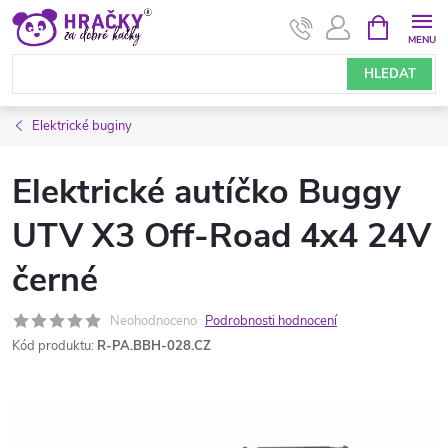
Přejít
NÁKUPNÍ
KOŠÍK
na
obsah
HLEDAT
Elektrické buginy
Elektrické autíčko Buggy
UTV X3 Off-Road 4x4 24V
černé
Neohodnoceno
Podrobnosti hodnocení
Kód produktu:
R-PA.BBH-028.CZ