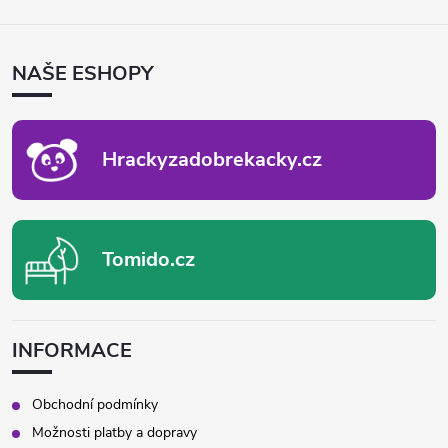
Z
Á
P
NAŠE ESHOPY
A
T
Í
Hrackyzadobrekacky.cz
Tomido.cz
INFORMACE
Obchodní podmínky
Možnosti platby a dopravy