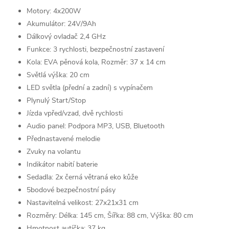
Motory: 4x200W
Akumulátor: 24V/9Ah
Dálkový ovladač 2,4 GHz
Funkce: 3 rychlosti, bezpečnostní zastavení
Kola
: EVA pěnová kola,
Rozměr: 37 x 14 cm
Světlá výška: 20 cm
LED světla (přední a zadní) s vypínačem
Plynulý Start/Stop
Jízda vpřed/vzad, dvě rychlosti
Audio panel: Podpora MP3, USB, Bluetooth
Přednastavené melodie
Zvuky na volantu
Indikátor nabití baterie
Sedadla: 2x černá větraná eko kůže
5bodové bezpečnostní pásy
Nastavitelná velikost: 27x21x31 cm
Rozměry: Délka: 145 cm, Šířka: 88 cm, Výška: 80 cm
Hmotnost autíčka: 37 kg