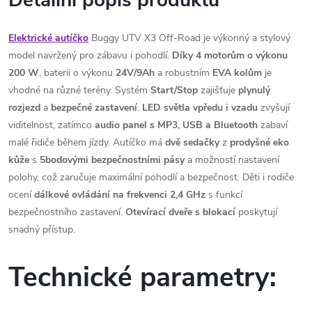
Detailní popis produktu
Elektrické autíčko
Buggy UTV X3 Off-Road je výkonný a stylový
model navržený pro zábavu i pohodlí.
Díky 4 motorům o výkonu
200 W
, baterii o výkonu
24V/9Ah
a robustním
EVA
kolům
je
vhodné na různé terény. Systém
Start/Stop
zajišťuje
plynulý
rozjezd
a
bezpečné
zastavení
.
LED světla vpředu i vzadu
zvyšují
viditelnost, zatímco
audio panel s MP3, USB a Bluetooth
zabaví
malé řidiče během jízdy. Autíčko má
dvě sedačky
z
prodyšné eko
kůže
s
5bodovými bezpečnostními pásy
a možností nastavení
polohy, což zaručuje maximální pohodlí a bezpečnost. Děti i rodiče
ocení
dálkové ovládání na frekvenci 2,4 GHz
s funkcí
bezpečnostního zastavení.
Otevírací dveře s blokací
poskytují
snadný přístup.
Technické parametry: