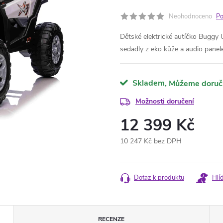
Neohodnoceno
Po
Dětské elektrické autíčko Bugg
sedadly z eko kůže a audio panel
Skladem
Možnosti doručení
12 399 Kč
10 247 Kč bez DPH
Měrná
cena:
Dotaz k produktu
Hlí
RECENZE