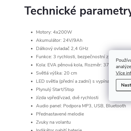
Technické parametr
Motory: 4x200W
Akumulátor: 24V/9Ah
Dálkový ovladač 2,4 GHz
Funkce: 3 rychlosti, bezpečnostní zastavení
Použív
Kola
: EVA pěnová kola,
Rozměr: 37 x 14 cm
analýze
Více in
Světlá výška: 20 cm
LED světla (přední a zadní) s vypínačem
Nast
Plynulý Start/Stop
Jízda vpřed/vzad, dvě rychlosti
Audio panel: Podpora MP3, USB, Bluetooth
Přednastavené melodie
Zvuky na volantu
Indikátor nabití baterie