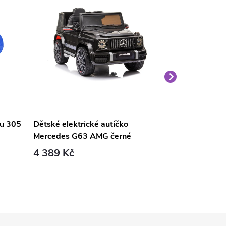
nu 305
Dětské elektrické autíčko
Velký medvěd
Mercedes G63 AMG černé
světle hnědý
4 389 Kč
1 690 Kč