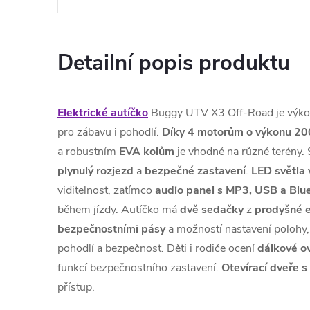
Detailní popis produktu
Elektrické autíčko
Buggy UTV X3 Off-Road je výkon
pro zábavu i pohodlí.
Díky 4 motorům o výkonu 2
a robustním
EVA
kolům
je vhodné na různé terény.
plynulý rozjezd
a
bezpečné
zastavení
.
LED světla 
viditelnost, zatímco
audio panel s MP3, USB a Blu
během jízdy. Autíčko má
dvě sedačky
z
prodyšné 
bezpečnostními pásy
a možností nastavení polohy,
pohodlí a bezpečnost. Děti i rodiče ocení
dálkové o
funkcí bezpečnostního zastavení.
Otevírací dveře s
přístup.