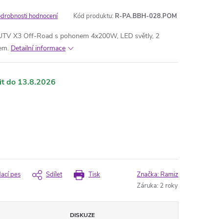
drobnosti hodnocení
Kód produktu:
R-PA.BBH-028.POM
y UTV X3 Off-Road s pohonem 4x200W, LED světly, 2
em.
Detailní informace
13.8.2026
dací pes
Sdílet
Tisk
Značka:
Ramiz
Záruka
:
2 roky
DISKUZE