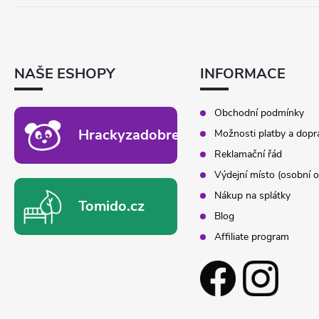
Á
P
A
T
NAŠE ESHOPY
INFORMACE
Í
Obchodní podmínky
Hrackyzadobrekacky.cz
Možnosti platby a dopr
Reklamační řád
Výdejní místo (osobní o
Nákup na splátky
Tomido.cz
Blog
Affiliate program