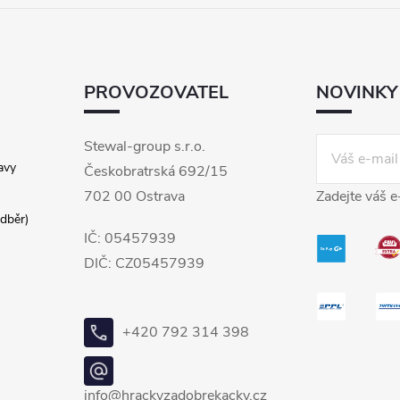
PROVOZOVATEL
NOVINKY
Stewal-group s.r.o.
avy
Českobratrská 692/15
702 00 Ostrava
Zadejte váš e
dběr)
IČ: 05457939
DIČ: CZ05457939
+420 792 314 398
info@hrackyzadobrekacky.cz