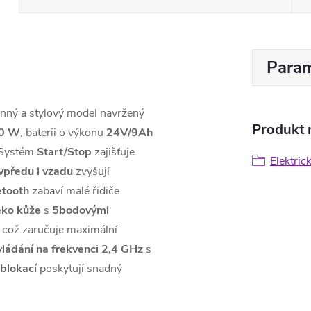
Param
ný a stylový model navržený
Produkt n
00 W
, baterii o výkonu
24V/9Ah
 Systém
Start/Stop
zajišťuje
Elektric
vpředu i vzadu
zvyšují
etooth
zabaví malé řidiče
eko kůže
s
5bodovými
 což zaručuje maximální
vládání na frekvenci 2,4 GHz
s
 blokací
poskytují snadný