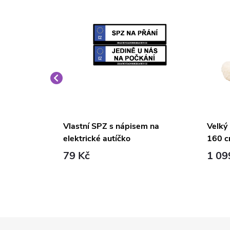
é křeslo
Vlastní SPZ s nápisem na
Velký
elektrické autíčko
160 c
79 Kč
1 09
Z