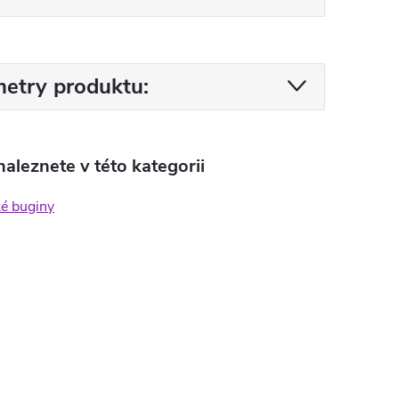
etry produktu:
aleznete v této kategorii
ké buginy