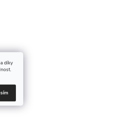
a díky
lnost.
asím