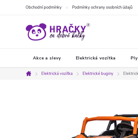
Přejít
Obchodní podmínky
Podmínky ochrany osobních údajů
na
obsah
Akce a slevy
Elektrická vozítka
Ply
Elektrická vozítka
Elektrické buginy
Elektri
Domů