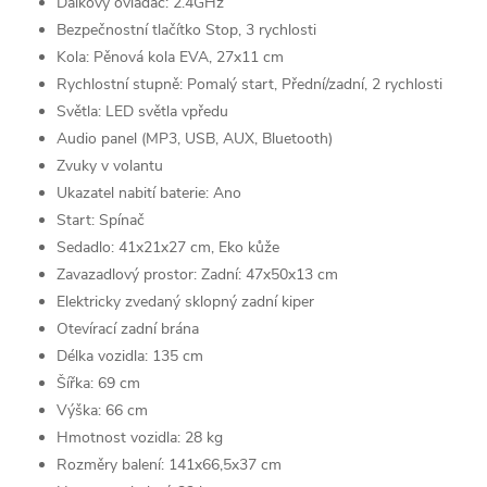
Dálkový ovladač: 2.4GHz
Bezpečnostní tlačítko Stop, 3 rychlosti
Kola: Pěnová kola EVA, 27x11 cm
Rychlostní stupně: Pomalý start, Přední/zadní, 2 rychlosti
Světla: LED světla vpředu
Audio panel (MP3, USB, AUX, Bluetooth)
Zvuky v volantu
Ukazatel nabití baterie: Ano
Start: Spínač
Sedadlo: 41x21x27 cm, Eko kůže
Zavazadlový prostor: Zadní: 47x50x13 cm
Elektricky zvedaný sklopný zadní kiper
Otevírací zadní brána
Délka vozidla: 135 cm
Šířka: 69 cm
Výška: 66 cm
Hmotnost vozidla: 28 kg
Rozměry balení: 141x66,5x37 cm