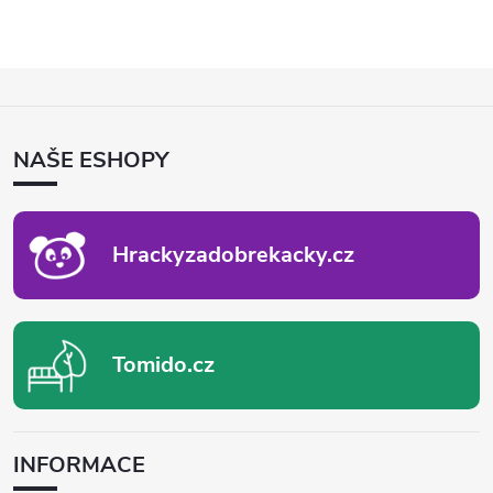
Z
Á
P
NAŠE ESHOPY
A
T
Í
Hrackyzadobrekacky.cz
Tomido.cz
INFORMACE