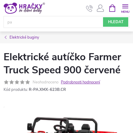
Přejít
NÁKUPNÍ
KOŠÍK
na
obsah
HLEDAT
Elektrické buginy
Elektrické autíčko Farmer
Truck Speed 900 červené
Neohodnoceno
Podrobnosti hodnocení
Kód produktu:
R-PA.XMX-623B.CR