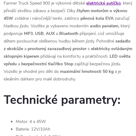
Farmer Truck Speed 900 je výkonné dětské
elektrické autíčko
, který
přináší skvělou zábavu a bezpečí. Díky
čtyřem motorům o výkonu
45W
zvládne i náročnější terén, zatímco
pěnová kola EVA
zaručují
hladkou jízdu. Vozítko je vybaveno moderním
audio panelem,
který
podporuje
MP3
,
USB
,
AUX
a
Bluetooth
připojení, což umožňuje
dětem poslouchat oblíbenou hudbu během jízdy. Pohodlné
sedadlo
z ekokůže
a
prostorný zavazadlový prostor
s
elektricky
ovládaným
sklopným
kiperem
přidávají na komfortu a praktičnosti.
LED světla
vpředu
a
bezpečnostní
tlačítko
Stop
zajišťují bezpečnou jízdu.
Vozidlo je vhodné pro děti do
maximální hmotnosti 50 kg
a je
ideálním dárkem pro malé dobrodruhy.
Technické parametry:
Motor: 4 x 45W
Baterie: 12V/10Ah