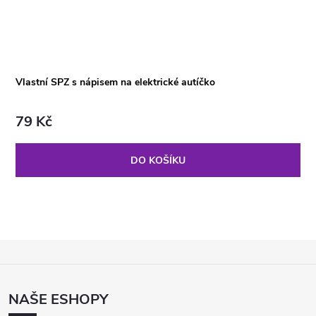
Vlastní SPZ s nápisem na elektrické autíčko
79 Kč
DO KOŠÍKU
Z
Á
P
NAŠE ESHOPY
A