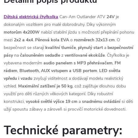
Detailní popis produktu
Dětská elektrická čtyřkolka
Can-Am Outlander ATV
24V
je
dokonalým vozítkem pro malé dobrodruhy. Díky výkonným
motorům 4x200W
nabízí stabilní jízdu s možností přepínání pohonu
mezi
2x2 a 4x4
.
Pěnová kola EVA
o
rozměrech 32x13 cm
. O
bezpečnost se starají
kvalitní tlumiče
,
plynulý start
a
bezpečnostní
pásy
na
čalouněném
sedadle
z
ventilované
ekokůže
. Čtyřkolka je
vybavena moderním
audio panelem s MP3 přehrávačem
,
FM
rádiem
,
Bluetooth, AUX vstupem a USB portem
.
LED světla
vpředu i vzadu
zvyšují viditelnost a dodávají modelu realistický
vzhled.
Maximální zatížení je 50 kg
, což zajišťuje dlouhou dobu
využití pro děti různých věkových kategorií. Díky robustní
konstrukci,
vysoké světlé výšce 19 cm
a
snadnému ovládání
si děti
užijí spoustu zábavy a zároveň si procvičí motorické dovednosti.
Technické parametry: