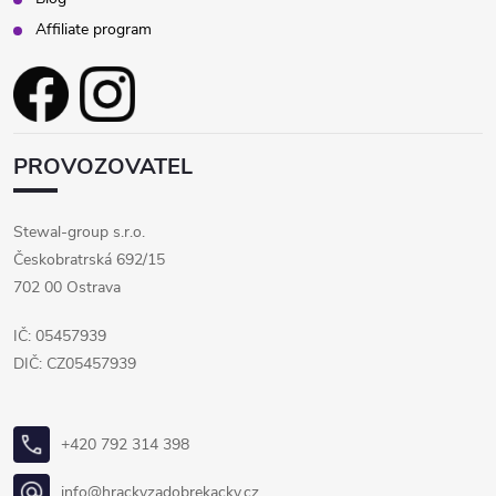
Affiliate program
PROVOZOVATEL
Stewal-group s.r.o.
Českobratrská 692/15
702 00 Ostrava
IČ: 05457939
DIČ: CZ05457939
+420 792 314 398
info@hrackyzadobrekacky.cz