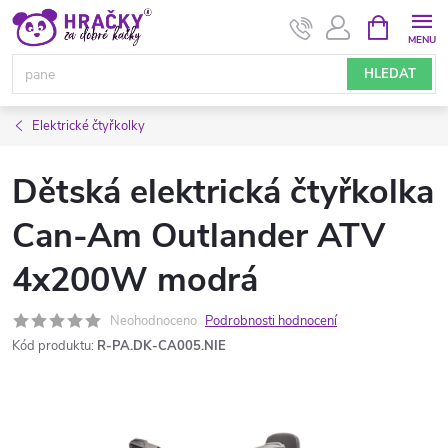
Přejít
NÁKUPNÍ
KOŠÍK
na
obsah
HLEDAT
Elektrické čtyřkolky
Dětská elektrická čtyřkolka
Can-Am Outlander ATV
4x200W modrá
Neohodnoceno
Podrobnosti hodnocení
Kód produktu:
R-PA.DK-CA005.NIE