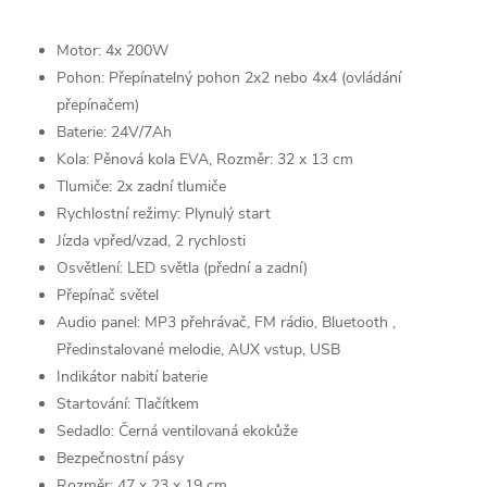
Motor: 4x 200W
Pohon: Přepínatelný pohon 2x2 nebo 4x4 (ovládání
přepínačem)
Baterie: 24V/7Ah
Kola: Pěnová kola EVA, Rozměr: 32 x 13 cm
Tlumiče: 2x zadní tlumiče
Rychlostní režimy: Plynulý start
Jízda vpřed/vzad, 2 rychlosti
Osvětlení: LED světla (přední a zadní)
Přepínač světel
Audio panel: MP3 přehrávač, FM rádio, Bluetooth ,
Předinstalované melodie, AUX vstup, USB
Indikátor nabití baterie
Startování: Tlačítkem
Sedadlo: Černá ventilovaná ekokůže
Bezpečnostní pásy
Rozměr: 47 x 23 x 19 cm