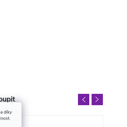
oupit
a díky
lnost.