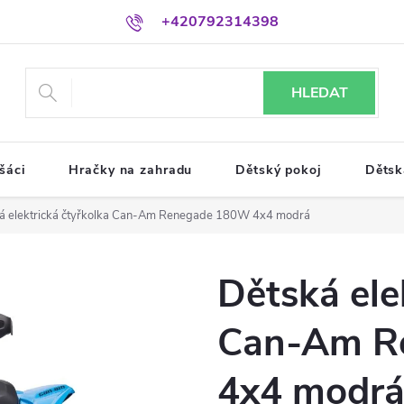
+420792314398
HLEDAT
šáci
Hračky na zahradu
Dětský pokoj
Dětsk
á elektrická čtyřkolka Can-Am Renegade 180W 4x4 modrá
Dětská ele
Can-Am R
4x4 modr