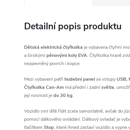
Detailní popis produktu
Dětská elektrická čtyřkolka
je vybavena čtyřmi mo
a širokými
pěnovými koly EVA
. Čtyřkolka hravě zvl
nezpevněný povrch i kopce.
Mezi vybavení patří
hudební panel
se vstupy
USB, 
Čtyřkolka Can-Am
má přední i zadní
světla
, umožň
její nosnost je
do 30 kg
.
Vozidlo smí dítě řídit zcela samostatně, avšak do j
pomocí dálkového ovládání. Dálkový ovladač je vy
tlačítkem
Stop
, které ihned zastaví vozidlo a vypne