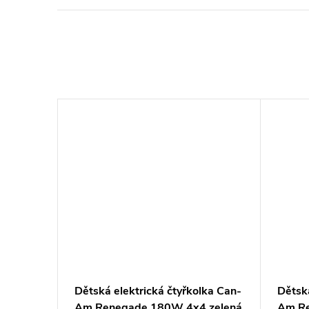
Dětská elektrická čtyřkolka Can-
Dětská
Am Renegade 180W 4x4 zelená
Am Re