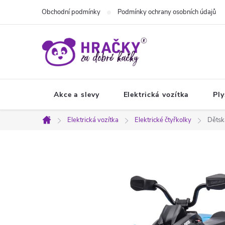
Přejít
Obchodní podmínky
Podmínky ochrany osobních údajů
na
obsah
Akce a slevy
Elektrická vozítka
Ply
Elektrická vozítka
Elektrické čtyřkolky
Dětsk
Domů