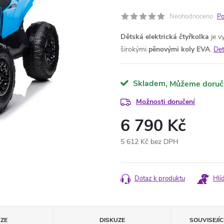
Neohodnoceno
Po
Dětská elektrická čtyřkolka
je v
širokými
pěnovými koly EVA
.
Det
Skladem
Možnosti doručení
6 790 Kč
5 612 Kč bez DPH
Měrná
cena:
Dotaz k produktu
Hlí
ZE
DISKUZE
SOUVISEJÍ