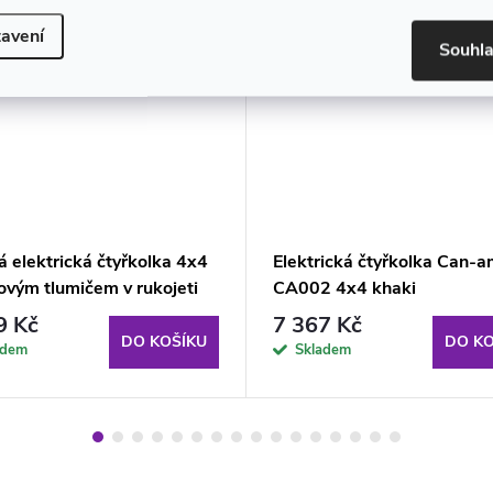
avení
Souhl
 elektrická čtyřkolka 4x4
Elektrická čtyřkolka Can-
ovým tlumičem v rukojeti
CA002 4x4 khaki
á
9 Kč
7 367 Kč
DO KOŠÍKU
DO KO
adem
Skladem