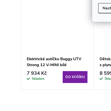
Nast
t Wheel
Elektrické autíčko Buggy UTV
Dětská
Strong 12 V-MINI bílé
s plyn
modr
7 934 Kč
8 59
KOŠÍKU
DO KOŠÍKU
Skladem
Skl