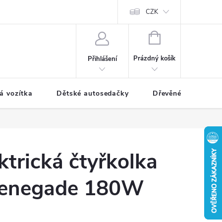
CZK
NÁKUPNÍ
KOŠÍK
Prázdný košík
Přihlášení
á vozítka
Dětské autosedačky
Dřevěné hračky
ktrická čtyřkolka
enegade 180W
á