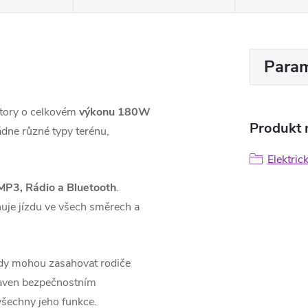
Param
tory o celkovém
výkonu 180W
Produkt n
ádne různé typy terénu,
Elektric
MP3, Rádio a Bluetooth
.
uje jízdu ve všech směrech a
ízdy mohou zasahovat rodiče
baven bezpečnostním
 všechny jeho funkce.