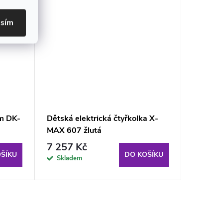
asím
am DK-
Dětská elektrická čtyřkolka X-
Elektri
MAX 607 žlutá
MX čer
7 257 Kč
9 715
ŠÍKU
DO KOŠÍKU
Skladem
Sklad