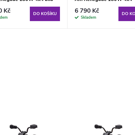
červená
0 Kč
6 790 Kč
DO KOŠÍKU
DO KO
adem
Skladem