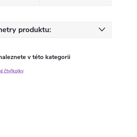
etry produktu:
aleznete v této kategorii
ké čtyřkolky