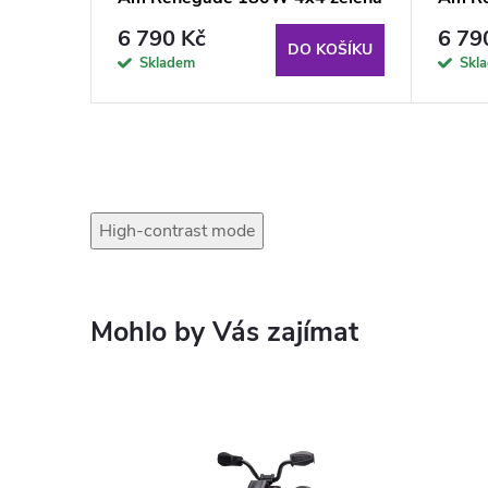
6 790 Kč
6 79
DO KOŠÍKU
Skladem
Skl
High-contrast mode