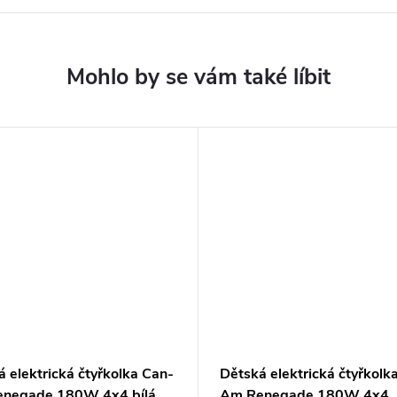
 elektrická čtyřkolka Can-
Dětská elektrická čtyřkolk
negade 180W 4x4 bílá
Am Renegade 180W 4x4