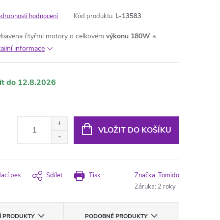
drobnosti hodnocení
Kód produktu:
L-13583
ybavena čtyřmi motory o celkovém
výkonu 180W
a
ailní informace
12.8.2026
VLOŽIT DO KOŠÍKU
dací pes
Sdílet
Tisk
Značka:
Tomido
Záruka
:
2 roky
CÍ PRODUKTY
PODOBNÉ PRODUKTY