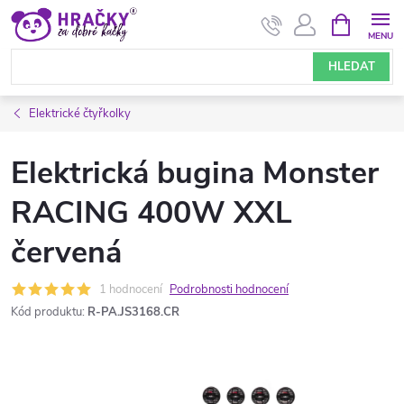
Přejít
NÁKUPNÍ
KOŠÍK
na
obsah
HLEDAT
Elektrické čtyřkolky
Elektrická bugina Monster
RACING 400W XXL
červená
1 hodnocení
Podrobnosti hodnocení
Kód produktu:
R-PA.JS3168.CR