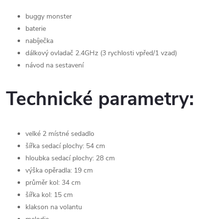
buggy monster
baterie
nabíječka
dálkový ovladač 2.4GHz (3 rychlosti vpřed/1 vzad)
návod na sestavení
Technické parametry:
velké 2 místné sedadlo
šířka sedací plochy: 54 cm
hloubka sedací plochy: 28 cm
výška opěradla: 19 cm
průměr kol: 34 cm
šířka kol: 15 cm
klakson na volantu