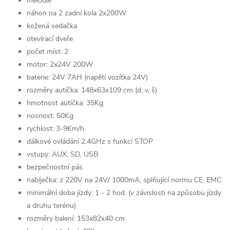
melodie
náhon na 2 zadní kola 2x200W
kožená sedačka
otevírací dveře
počet míst: 2
motor: 2x24V 200W
baterie: 24V 7AH (napětí vozítka 24V)
rozměry autíčka: 148x63x109 cm (d, v, š)
hmotnost autíčka: 35Kg
nosnost: 50Kg
rychlost: 3-9Km/h
dálkové ovládání 2.4GHz s funkcí STOP
vstupy: AUX, SD, USB
bezpečnostní pás
nabíječka: z 220V na 24V/ 1000mA, splňující normu CE, EMC
minimální doba jízdy: 1 - 2 hod. (v závislosti na způsobu jízdy
a druhu terénu)
rozměry balení: 153x82x40 cm