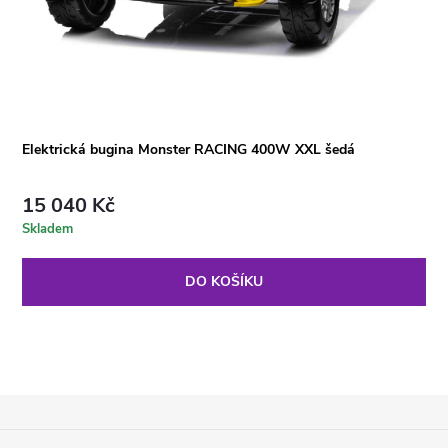
Elektrická bugina Monster RACING 400W XXL šedá
15 040 Kč
Skladem
DO KOŠÍKU
Z
Á