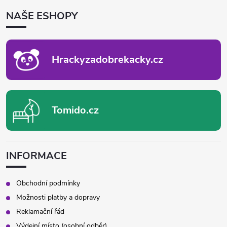
P
NAŠE ESHOPY
A
T
Í
Hrackyzadobrekacky.cz
Tomido.cz
INFORMACE
Obchodní podmínky
Možnosti platby a dopravy
Reklamační řád
Výdejní místo (osobní odběr)