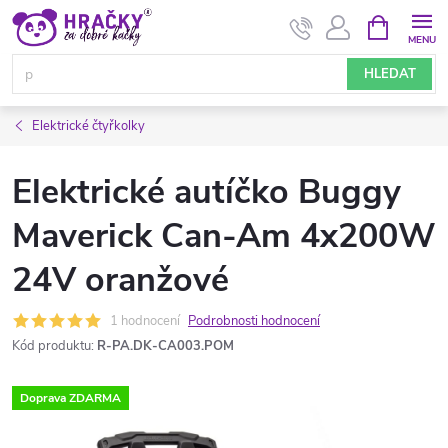
Přejít
NÁKUPNÍ
KOŠÍK
na
obsah
HLEDAT
Elektrické čtyřkolky
Elektrické autíčko Buggy
Maverick Can-Am 4x200W
24V oranžové
1 hodnocení
Podrobnosti hodnocení
Kód produktu:
R-PA.DK-CA003.POM
Doprava ZDARMA