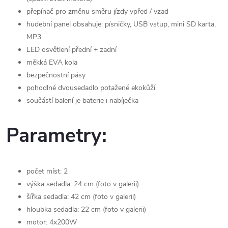
přepínač pro změnu směru jízdy vpřed / vzad
hudební panel obsahuje: písničky, USB vstup, mini SD karta,
MP3
LED osvětlení přední + zadní
měkká EVA kola
bezpečnostní pásy
pohodlné dvousedadlo potažené ekokůží
součástí balení je baterie i nabíječka
Parametry:
počet míst: 2
výška sedadla: 24 cm (foto v galerii)
šířka sedadla: 42 cm (foto v galerii)
hloubka sedadla: 22 cm (foto v galerii)
motor: 4x200W