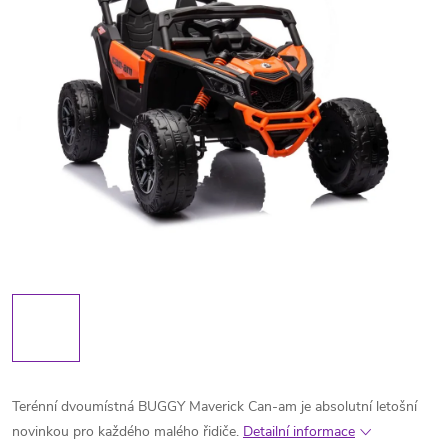
Terénní dvoumístná BUGGY Maverick Can-am je absolutní letošní
novinkou pro každého malého řidiče.
Detailní informace