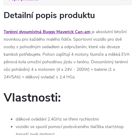
Detailní popis produktu
Terénní dvoumístná Buggy Maverick Can-am
je absolutní letošní
novinkou pro každého malého řidiče. Sportovní vozidlo pro dvě
osoby s pohodlným sedadlem a odpružením, které vás doveze
kamkoli potřebujete. Pohon zajišťují 4 motory, tlumiče a měkká EVA
pěnová kola umožní pohodlnou jízdu v terénu. Dvoumístný terénní
vůz poháněný 4 x motorem (4 x 24V - 200W) + baterie (1 x
24V5Ah
) + dálkový ovladač s 2,4 HGz.
Vlastnosti:
dálkové ovládání 2.4GHz se třemi rychlostmi
vozidlo se spustí pomocí podsvíceného tlačítka start/stop
(spustí zvuk motoru)