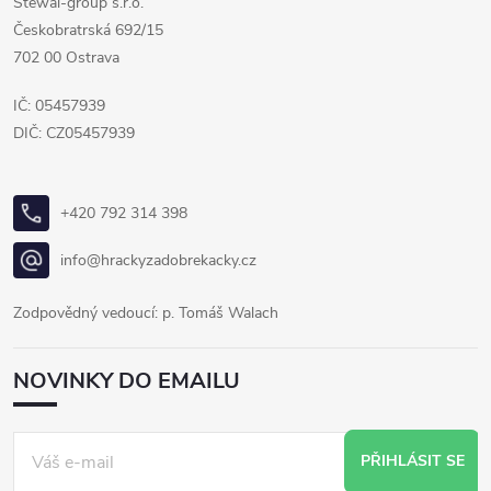
Stewal-group s.r.o.
Českobratrská 692/15
702 00 Ostrava
IČ: 05457939
DIČ: CZ05457939
+420 792 314 398
info@hrackyzadobrekacky.cz
Zodpovědný vedoucí: p. Tomáš Walach
NOVINKY DO EMAILU
PŘIHLÁSIT SE