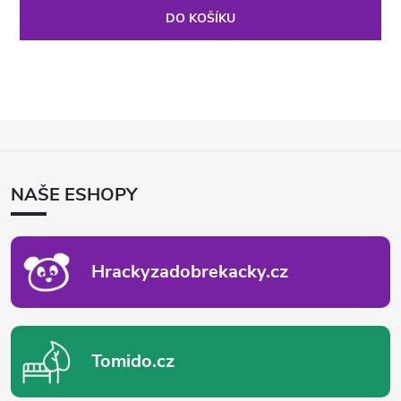
DO KOŠÍKU
Z
Á
P
NAŠE ESHOPY
A
T
Í
Hrackyzadobrekacky.cz
Tomido.cz