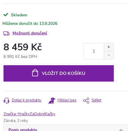
Skladem
13.8.2026
Možnosti doručení
8 459 Kč
6 991 Kč bez DPH
Měrná
cena:
VLOŽIT DO KOŠÍKU
Dotaz k produktu
Hlídací pes
Sdílet
Značka:
HračkyZaDobréKačky
Záruka
:
2 roky
Popis produktu