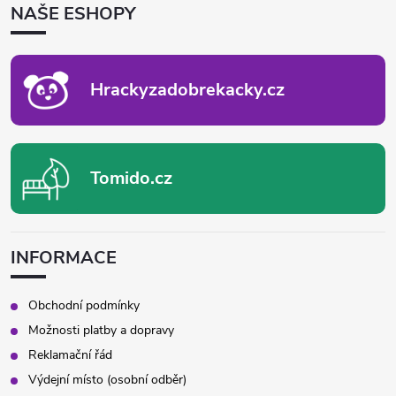
NAŠE ESHOPY
A
T
Í
Hrackyzadobrekacky.cz
Tomido.cz
INFORMACE
Obchodní podmínky
Možnosti platby a dopravy
Reklamační řád
Výdejní místo (osobní odběr)