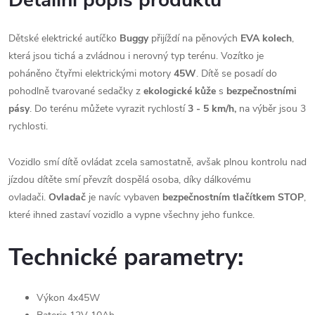
Detailní popis produktu
Dětské elektrické autíčko
Buggy
přijíždí na pěnových
EVA kolech
,
která jsou tichá a zvládnou i nerovný typ terénu. Vozítko je
poháněno čtyřmi elektrickými motory
45W
. Dítě se posadí do
pohodlně tvarované sedačky z
ekologické kůže
s
bezpečnostními
pásy
. Do terénu můžete vyrazit rychlostí
3 - 5 km/h,
na výběr jsou 3
rychlosti.
Vozidlo smí dítě ovládat zcela samostatně, avšak plnou kontrolu nad
jízdou dítěte smí převzít dospělá osoba, díky dálkovému
ovladači.
Ovladač
je navíc vybaven
bezpečnostním tlačítkem STOP
,
které ihned zastaví vozidlo a vypne všechny jeho funkce.
Technické parametry:
Výkon 4x45W