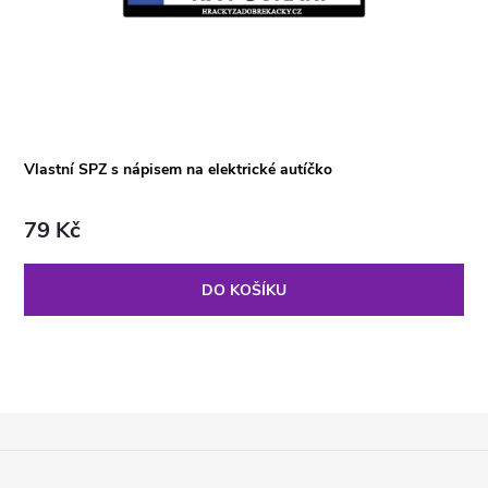
Vlastní SPZ s nápisem na elektrické autíčko
79 Kč
DO KOŠÍKU
Z
Á
P