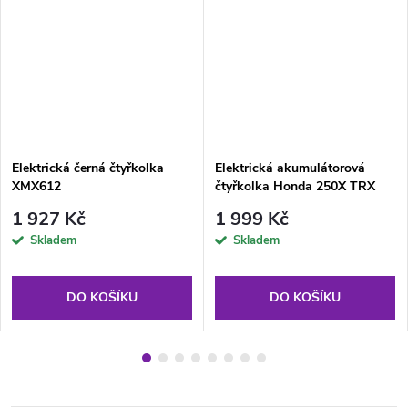
Elektrická černá čtyřkolka
Elektrická akumulátorová
XMX612
čtyřkolka Honda 250X TRX
Černá + Klakson + LED +
1 927 Kč
1 999 Kč
Ekokůže
Skladem
Skladem
DO KOŠÍKU
DO KOŠÍKU