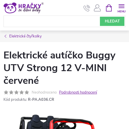
Přejít
NÁKUPNÍ
KOŠÍK
na
obsah
HLEDAT
Elektrické čtyřkolky
Elektrické autíčko Buggy
UTV Strong 12 V-MINI
červené
Neohodnoceno
Podrobnosti hodnocení
Kód produktu:
R-PA.A036.CR