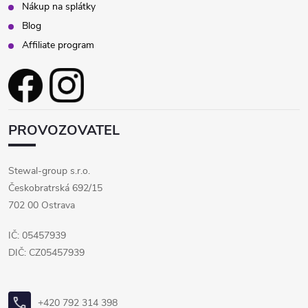
Nákup na splátky
Blog
Affiliate program
PROVOZOVATEL
Stewal-group s.r.o.
Českobratrská 692/15
702 00 Ostrava
IČ: 05457939
DIČ: CZ05457939
+420 792 314 398