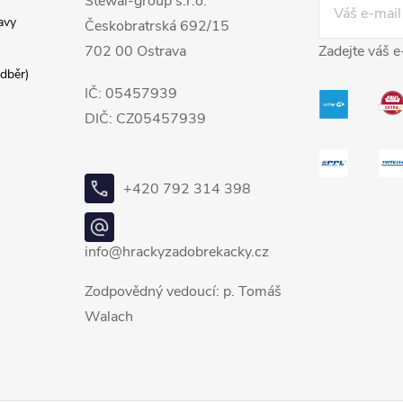
Stewal-group s.r.o.
avy
Českobratrská 692/15
702 00 Ostrava
Zadejte váš e
dběr)
IČ: 05457939
DIČ: CZ05457939
+420 792 314 398
info@hrackyzadobrekacky.cz
Zodpovědný vedoucí: p. Tomáš
Walach