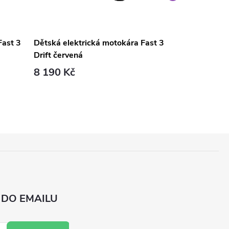
Fast 3
Dětská elektrická motokára Fast 3
Elektrická mot
Drift červená
max 50 kg če
8 190 Kč
6 889 Kč
 DO EMAILU