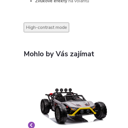
Zvukové efekty
na volantu
High-contrast mode