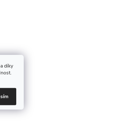
a díky
lnost.
asím