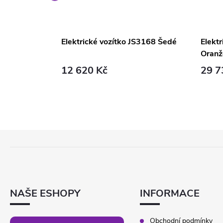
a MAIGHTY
Elektrické vozítko JS3168 Šedé
Elekt
Oranž
12 620 Kč
29 7
Z
Á
P
A
T
NAŠE ESHOPY
INFORMACE
Í
Obchodní podmínky