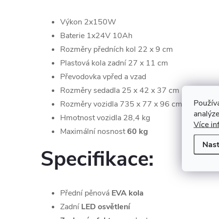
Výkon 2x150W
Baterie 1x24V 10Ah
Rozměry předních kol 22 x 9 cm
Plastová kola zadní 27 x 11 cm
Převodovka vpřed a vzad
Rozměry sedadla 25 x 42 x 37 cm (h, š, v)
Použív
Rozměry vozidla 735 x 77 x 96 cm (d, š, v)
analýze
Hmotnost vozidla 28,4 kg
Více in
Maximální nosnost
60 kg
Nast
Specifikace:
Přední pěnová
EVA kola
Zadní
LED osvětlení