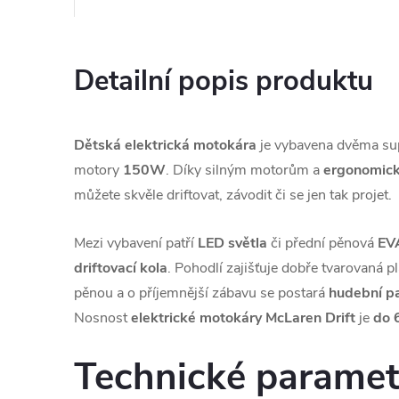
Detailní popis produktu
Dětská elektrická motokára
je vybavena dvěma s
motory
150W
. Díky silným motorům a
ergonomic
můžete skvěle driftovat, závodit či se jen tak projet.
Mezi vybavení patří
LED světla
či přední pěnová
EV
driftovací kola
. Pohodlí zajišťuje dobře tvarovaná 
pěnou a o příjemnější zábavu se postará
hudební p
Nosnost
elektrické motokáry McLaren Drift
je
do 
Technické paramet