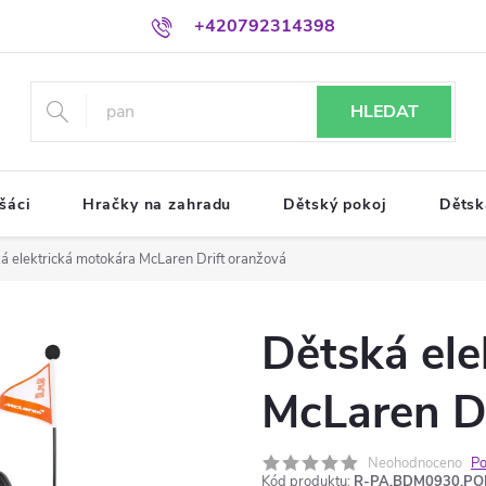
+420792314398
HLEDAT
šáci
Hračky na zahradu
Dětský pokoj
Dětsk
á elektrická motokára McLaren Drift oranžová
Dětská ele
McLaren Dr
Neohodnoceno
Po
Kód produktu:
R-PA.BDM0930.P