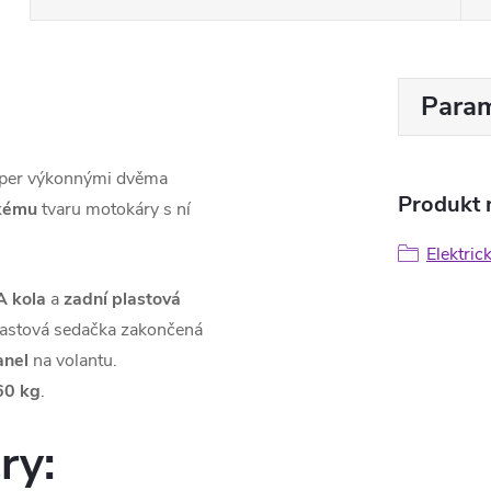
Param
uper výkonnými dvěma
Produkt n
kému
tvaru motokáry s ní
Elektric
A kola
a
zadní plastová
plastová sedačka zakončená
anel
na volantu.
60 kg
.
ry: