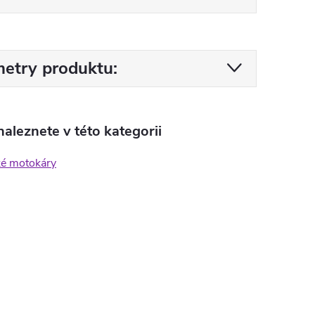
etry produktu:
aleznete v této kategorii
ké motokáry