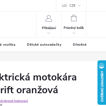
CZK
NÁKUPNÍ
KOŠÍK
Prázdný košík
Přihlášení
á vozítka
Dětské autosedačky
Dřevěné hračky
ktrická motokára
ift oranžová
drobnosti hodnocení
OM