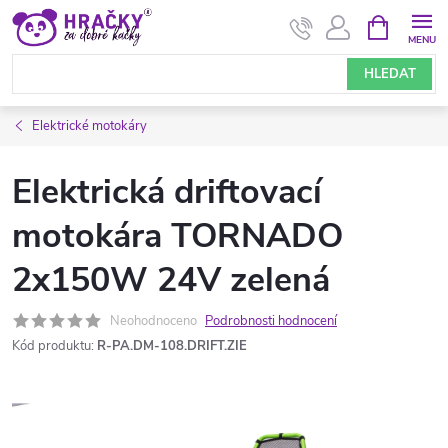
Přejít
NÁKUPNÍ
KOŠÍK
na
obsah
HLEDAT
Elektrické motokáry
Elektrická driftovací
motokára TORNADO
2x150W 24V zelená
Neohodnoceno
Podrobnosti hodnocení
Kód produktu:
R-PA.DM-108.DRIFT.ZIE