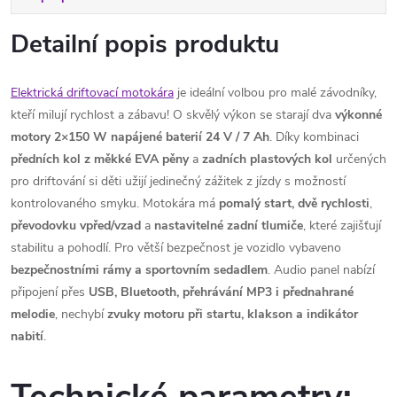
Detailní popis produktu
Elektrická driftovací motokára
je ideální volbou pro malé závodníky,
kteří milují rychlost a zábavu! O skvělý výkon se starají dva
výkonné
motory 2×150 W
napájené baterií 24 V / 7 Ah
. Díky kombinaci
předních kol z měkké EVA pěny
a
zadních plastových kol
určených
pro driftování si děti užijí jedinečný zážitek z jízdy s možností
kontrolovaného smyku. Motokára má
pomalý start,
dvě rychlosti
,
převodovku vpřed/vzad
a
nastavitelné zadní tlumiče
, které zajišťují
stabilitu a pohodlí. Pro větší bezpečnost je vozidlo vybaveno
bezpečnostními rámy a sportovním sedadlem
. Audio panel nabízí
připojení přes
USB, Bluetooth, přehrávání MP3 i přednahrané
melodie
, nechybí
zvuky motoru při startu, klakson a indikátor
nabití
.