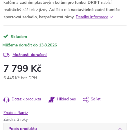
kolům a zadním plastovým kolům pro funkci DRIFT
nabízí
realistický zážitek z jízdy. Autíčko má
nastavitelné zadní tlumiče
,
sportovní
sedadlo
,
bezpečnostní
rámy
.
Detailní informace
Skladem
13.8.2026
Možnosti doručení
7 799 Kč
6 445 Kč bez DPH
Měrná
cena:
Dotaz k produktu
Hlídací pes
Sdílet
Značka:
Ramiz
Záruka
:
2 roky
Popis produktu