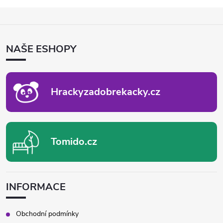
Z
Á
P
NAŠE ESHOPY
A
T
Í
Hrackyzadobrekacky.cz
Tomido.cz
INFORMACE
Obchodní podmínky