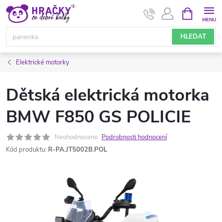
Přejít
NÁKUPNÍ
KOŠÍK
na
obsah
HLEDAT
Elektrické motorky
Dětská elektrická motorka
BMW F850 GS POLICIE
Neohodnoceno
Podrobnosti hodnocení
Kód produktu:
R-PA.JT5002B.POL