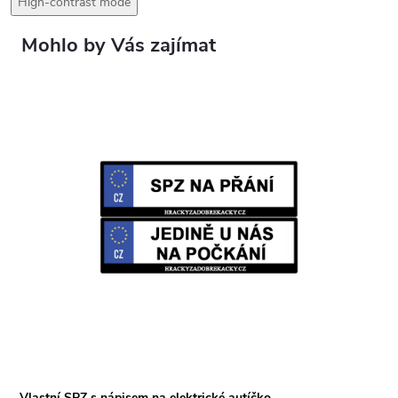
High-contrast mode
Vlastní SPZ s nápisem na elektrické autíčko