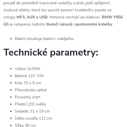
posadí do pohodlně tvarované sedačky a jízdu jistě zpříjemní
zvukové efekty, které lze spustit pomocí hudebního panelu se
vstupy
MP3, AUX a USB
. Motorce nechybí ani klakson.
BMW F850
GS
je vybavena zadními
tlumiči nárazů
i
postranními kolečky
.
Balení obsahuje baterii i nabíječku.
Technické parametry:
Výkon 2x35W
Baterie 12V 7Ah
Kola 33 x 9 cm
Převodovka vpřed
Pozvolný start
Přední LED světla
Sedadlo 31 x 19 cm
Délka vozidla 112 cm
Šířka 38 cm