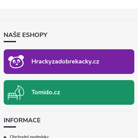
Z
Á
P
NAŠE ESHOPY
A
T
Í
Hrackyzadobrekacky.cz
Tomido.cz
INFORMACE
Obchodní podmínky