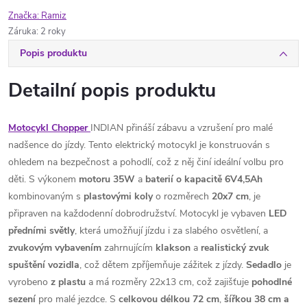
Značka:
Ramiz
Záruka
:
2 roky
Popis produktu
Detailní popis produktu
Motocykl Chopper
INDIAN přináší zábavu a vzrušení pro malé
nadšence do jízdy. Tento elektrický motocykl je konstruován s
ohledem na bezpečnost a pohodlí, což z něj činí ideální volbu pro
děti. S výkonem
motoru 35W
a
baterií o kapacitě 6V4,5Ah
kombinovaným s
plastovými
koly
o rozměrech
20x7 cm
, je
připraven na každodenní dobrodružství. Motocykl je vybaven
LED
předními světly
, která umožňují jízdu i za slabého osvětlení, a
zvukovým
vybavením
zahrnujícím
klakson
a
realistický
zvuk
spuštění
vozidla
, což dětem zpříjemňuje zážitek z jízdy.
Sedadlo
je
vyrobeno
z plastu
a má rozměry 22x13 cm, což zajišťuje
pohodlné
sezení
pro malé jezdce. S
celkovou délkou 72 cm
,
šířkou 38 cm a