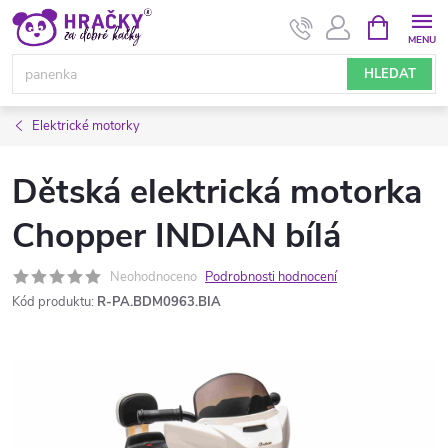
Přejít
NÁKUPNÍ
KOŠÍK
na
obsah
HLEDAT
Elektrické motorky
Dětská elektrická motorka
Chopper INDIAN bílá
Neohodnoceno
Podrobnosti hodnocení
Kód produktu:
R-PA.BDM0963.BIA