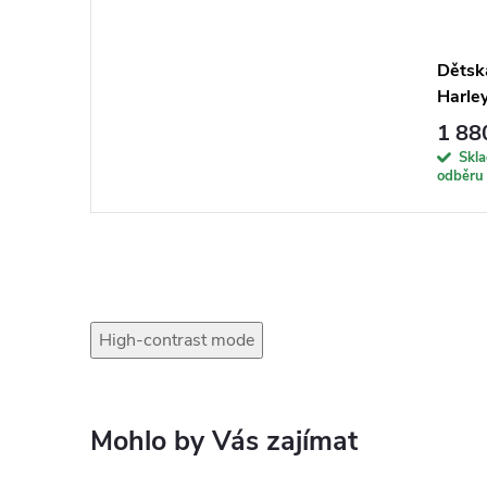
Dětsk
Harle
1 88
Skl
odběru
High-contrast mode