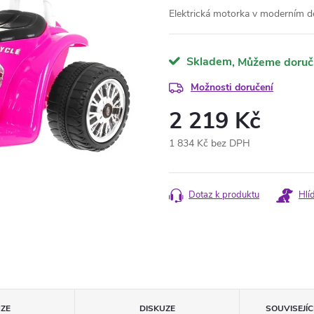
Elektrická motorka v moderním de
Skladem
Možnosti doručení
2 219 Kč
1 834 Kč bez DPH
Měrná
cena:
Dotaz k produktu
Hlí
ZE
DISKUZE
SOUVISEJÍ