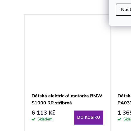
Nast
ka
Dětská elektrická motorka BMW
Dětská
S1000 RR stříbrná
PA033
6 113 Kč
1 36
KOŠÍKU
DO KOŠÍKU
Skladem
Skl