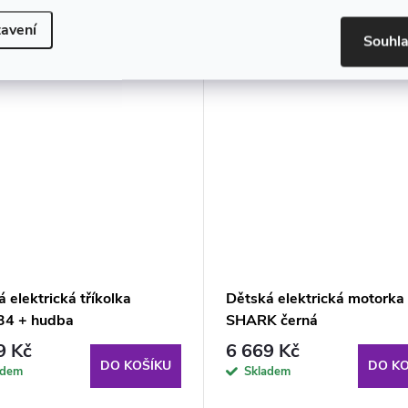
avení
Souhl
 elektrická tříkolka
Dětská elektrická motorka
4 + hudba
SHARK černá
9 Kč
6 669 Kč
DO KOŠÍKU
DO KO
adem
Skladem