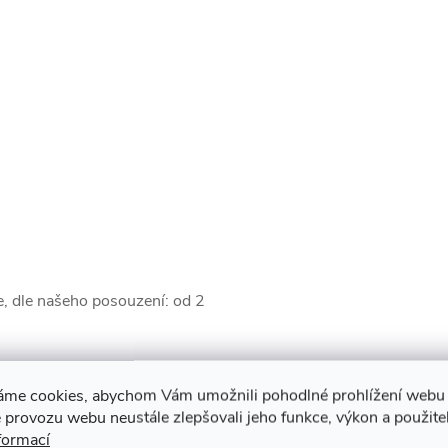
ce, dle našeho posouzení: od 2
áme cookies, abychom Vám umožnili pohodlné prohlížení webu 
 provozu webu neustále zlepšovali jeho funkce, výkon a použite
muto produktu doporučujeme ještě dok
formací