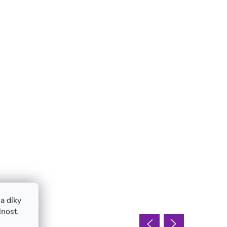
a díky
lnost.
oupit