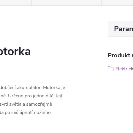
Param
otorka
Produkt n
Elektric
obíjecí akumulátor. Motorka je
é. Určeno pro jedno dítě. Její
svítí světla a samozřejmě
dá po sešlápnutí nožního