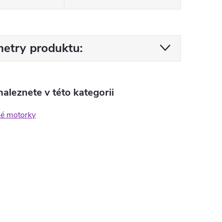
etry produktu:
aleznete v této kategorii
ké motorky