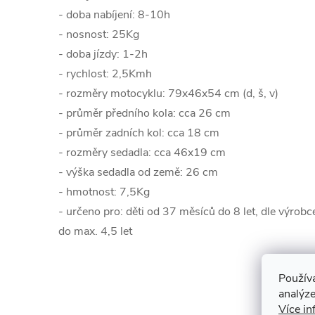
- doba nabíjení: 8-10h
- nosnost: 25Kg
- doba jízdy: 1-2h
- rychlost: 2,5Kmh
- rozměry motocyklu: 79x46x54 cm (d, š, v)
- průměr předního kola: cca 26 cm
- průměr zadních kol: cca 18 cm
- rozměry sedadla: cca 46x19 cm
- výška sedadla od země: 26 cm
- hmotnost: 7,5Kg
- určeno pro: děti od 37 měsíců do 8 let, dle výrob
do max. 4,5 let
Použív
analýze
K to
Více in