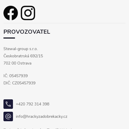
PROVOZOVATEL
Stewal-group s.r.o.
Českobratrská 692/15
702 00 Ostrava
IČ: 05457939
DIČ: CZ05457939
+420 792 314 398
info@hrackyzadobrekacky.cz