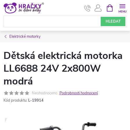
Přejít
NÁKUPNÍ
KOŠÍK
na
obsah
HLEDAT
Elektrické motorky
Dětská elektrická motorka
LL6688 24V 2x800W
modrá
Neohodnoceno
Podrobnosti hodnocení
Kód produktu:
L-19914