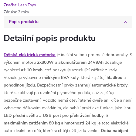
Značka:
Lean Toys
Záruka
:
2 roky
Popis produktu
Detailní popis produktu
Dětská elektrická motorka
je ideální volbou pro malé dobrodruhy. S
výkonem motoru
2x800W
a
akumulátorem 24V9Ah
dosahuje
rychlosti
až 10 km/h
, což poskytuje vzrušující zážitek z jízdy.
Vozidlo je vybaveno
měkkými EVA koly
, která zajišťují
hladkou
a
pohodlnou
jízdu
. Bezpečnostní prvky zahrnují
automatické brzdy
,
které se aktivují po uvolnění plynového pedálu, což zajišťuje
bezpečné zastavení. Vozidlo nemá otevíratelné dveře ani klíče a není
vybaveno dálkovým ovládáním, ale nabízí praktické funkce, jako jsou
LED přední světla a USB port pro přehrávání hudby
. S
maximálním zatížením 80 kg
a
hmotností 24 kg
je toto elektrické
auto ideální pro děti, které si chtějí užít jízdu venku.
Doba nabíjení