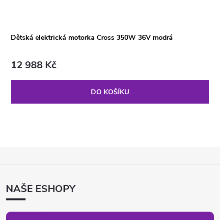
Dětská elektrická motorka Cross 350W 36V modrá
12 988 Kč
DO KOŠÍKU
Z
Á
P
NAŠE ESHOPY
A
T
Í