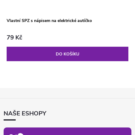
Vlastní SPZ s nápisem na elektrické autíčko
79 Kč
DO KOŠÍKU
Z
Á
P
NAŠE ESHOPY
A
T
Í