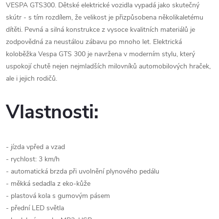
VESPA GTS300. Dětské elektrické vozidla vypadá jako skutečný
skútr - s tím rozdílem, že velikost je přizpůsobena několikaletému
dítěti. Pevná a silná konstrukce z vysoce kvalitních materiálů je
zodpovědná za neustálou zábavu po mnoho let. Elektrická
koloběžka Vespa GTS 300 je navržena v moderním stylu, který
uspokojí chutě nejen nejmladších milovníků automobilových hraček,
ale i jejich rodičů.
Vlastnosti:
- jízda vpřed a vzad
- rychlost: 3 km/h
- automatická brzda při uvolnění plynového pedálu
- měkká sedadla z eko-kůže
- plastová kola s gumovým pásem
- přední LED světla