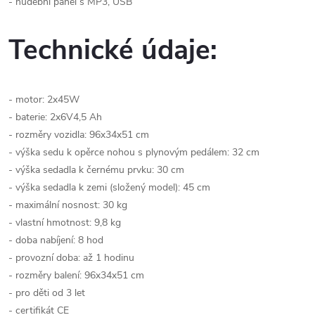
- hudební panel s MP3, USB
Technické údaje:
- motor: 2x45W
- baterie: 2x6V4,5 Ah
- rozměry vozidla: 96x34x51 cm
- výška sedu k opěrce nohou s plynovým pedálem: 32 cm
- výška sedadla k černému prvku: 30 cm
- výška sedadla k zemi (složený model): 45 cm
- maximální nosnost: 30 kg
- vlastní hmotnost: 9,8 kg
- doba nabíjení: 8 hod
- provozní doba: až 1 hodinu
- rozměry balení: 96x34x51 cm
- pro děti od 3 let
- certifikát CE