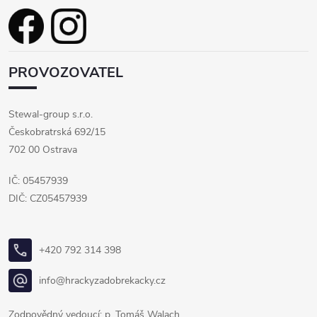
PROVOZOVATEL
Stewal-group s.r.o.
Českobratrská 692/15
702 00 Ostrava
IČ: 05457939
DIČ: CZ05457939
+420 792 314 398
info@hrackyzadobrekacky.cz
Zodpovědný vedoucí: p. Tomáš Walach