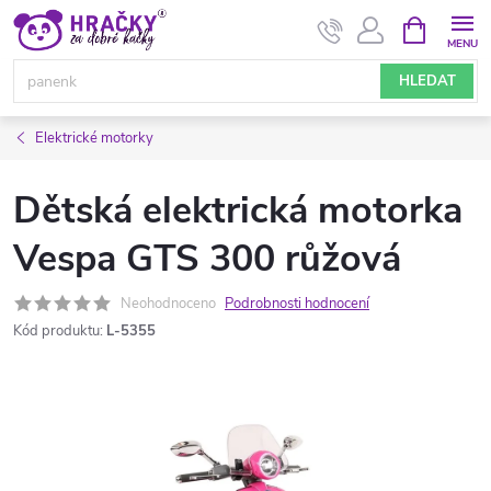
Přejít
NÁKUPNÍ
KOŠÍK
na
obsah
HLEDAT
Elektrické motorky
Dětská elektrická motorka
Vespa GTS 300 růžová
Neohodnoceno
Podrobnosti hodnocení
Kód produktu:
L-5355