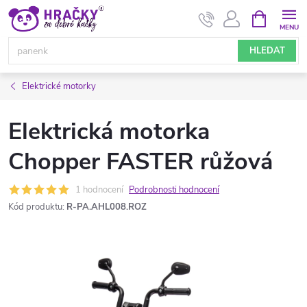
Přejít
NÁKUPNÍ
KOŠÍK
na
obsah
HLEDAT
Elektrické motorky
Elektrická motorka
Chopper FASTER růžová
1 hodnocení
Podrobnosti hodnocení
Kód produktu:
R-PA.AHL008.ROZ