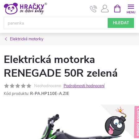
Přejít
NÁKUPNÍ
KOŠÍK
na
obsah
HLEDAT
Elektrické motorky
Elektrická motorka
RENEGADE 50R zelená
Neohodnoceno
Podrobnosti hodnocení
Kód produktu:
R-PA.HP110E-A.ZIE