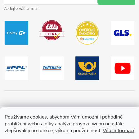
Zadejte váš e-mail.
Používáme cookies, abychom Vám umožnili pohodlné
Copyright 2026
HračkyZaDobréKačky
. Všechna práva vyhrazena.
prohlížení webu a díky analýze provozu webu neustále
zlepšovali jeho funkce, výkon a použitelnost.
Více informací
Vytvořil Shoptet