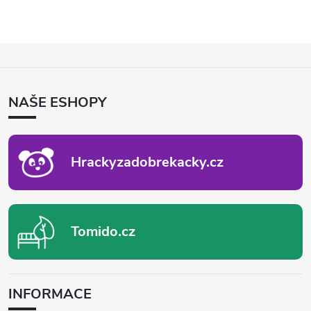
Z
Á
P
NAŠE ESHOPY
A
T
Í
Hrackyzadobrekacky.cz
Tomido.cz
INFORMACE