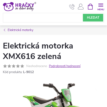
Přejít
NÁKUPNÍ
KOŠÍK
na
obsah
HLEDAT
Elektrické motorky
Elektrická motorka
XMX616 zelená
Neohodnoceno
Podrobnosti hodnocení
Kód produktu:
L-9012