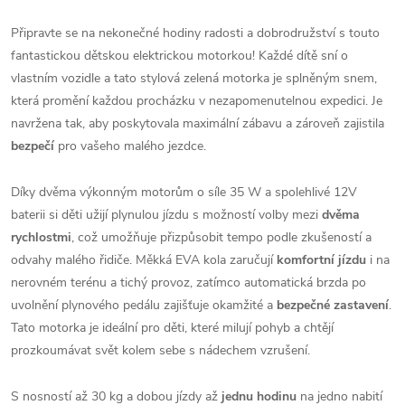
Připravte se na nekonečné hodiny radosti a dobrodružství s touto
fantastickou dětskou elektrickou motorkou! Každé dítě sní o
vlastním vozidle a tato stylová zelená motorka je splněným snem,
která promění každou procházku v nezapomenutelnou expedici. Je
navržena tak, aby poskytovala maximální zábavu a zároveň zajistila
bezpečí
pro vašeho malého jezdce.
Díky dvěma výkonným motorům o síle 35 W a spolehlivé 12V
baterii si děti užijí plynulou jízdu s možností volby mezi
dvěma
rychlostmi
, což umožňuje přizpůsobit tempo podle zkušeností a
odvahy malého řidiče. Měkká EVA kola zaručují
komfortní jízdu
i na
nerovném terénu a tichý provoz, zatímco automatická brzda po
uvolnění plynového pedálu zajišťuje okamžité a
bezpečné zastavení
.
Tato motorka je ideální pro děti, které milují pohyb a chtějí
prozkoumávat svět kolem sebe s nádechem vzrušení.
S nosností až 30 kg a dobou jízdy až
jednu hodinu
na jedno nabití