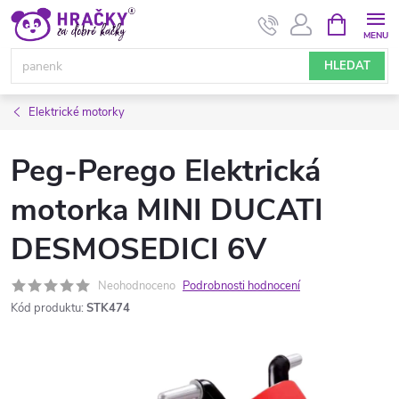
Přejít
NÁKUPNÍ
KOŠÍK
na
obsah
HLEDAT
Elektrické motorky
Peg-Perego Elektrická
motorka MINI DUCATI
DESMOSEDICI 6V
Neohodnoceno
Podrobnosti hodnocení
Kód produktu:
STK474