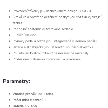
Provedení tříkolky je v licencovaném designu DUCATI
Široká kola opatřena dezénem poskytujou vozítku vynikající
stabilitu
Pohodlné anatomicky tvarované sedadlo
Funkční klakson
Plynový pedál a brzda jsou integrované v jednom pedálu
Baterie a el.nabíječka jsou stadartní součástí el.vozítka
Použity jen kvalitní, zdravotně nezávadné materiály
Profesionální dílenské zpracování a provedení
Parametry:
Vhodné pro věk:
od 1 roku
Počet míst k sezení:
1
Baterie:
6V 4Ah