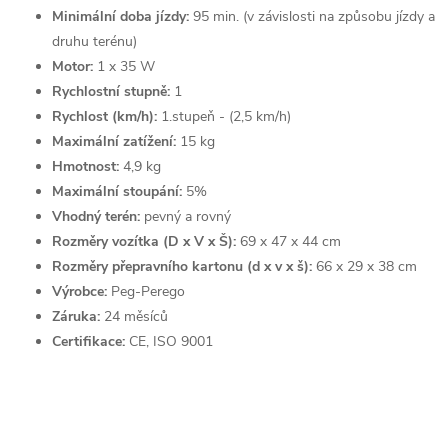
Minimální doba jízdy:
95 min. (v závislosti na způsobu jízdy a
druhu terénu)
Motor:
1 x 35 W
Rychlostní stupně:
1
Rychlost (km/h):
1.stupeň - (2,5 km/h)
Maximální zatížení:
15 kg
Hmotnost:
4,9 kg
Maximální stoupání:
5%
Vhodný terén:
pevný a rovný
Rozměry vozítka (D x V x Š):
69 x 47 x 44 cm
Rozměry přepravního kartonu (d x v x š):
66 x 29 x 38 cm
Výrobce:
Peg-Perego
Záruka:
24 měsíců
Certifikace:
CE, ISO 9001