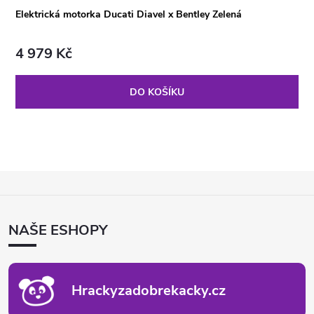
Elektrická motorka Ducati Diavel x Bentley Zelená
4 979 Kč
DO KOŠÍKU
Z
Á
P
NAŠE ESHOPY
A
T
Í
Hrackyzadobrekacky.cz