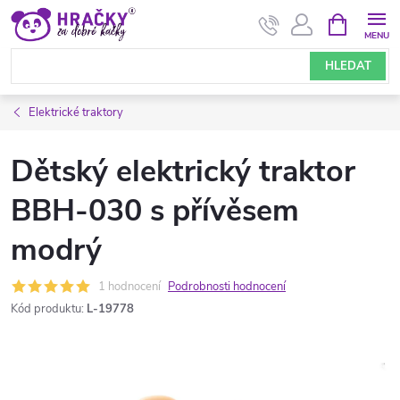
Přejít
NÁKUPNÍ
KOŠÍK
na
obsah
HLEDAT
Elektrické traktory
Dětský elektrický traktor
BBH-030 s přívěsem
modrý
1 hodnocení
Podrobnosti hodnocení
Kód produktu:
L-19778