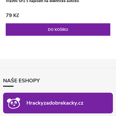
Vlastní SPZ s nápisem na elektrické autíčko
79 Kč
DO KOŠÍKU
Z
Á
P
NAŠE ESHOPY
A
T
Í
Hrackyzadobrekacky.cz