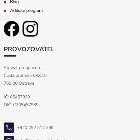
Blog
Affiliate program
PROVOZOVATEL
Stewal-group s.r.o.
Českobratrská 692/15
702 00 Ostrava
IČ: 05457939
DIČ: CZ05457939
+420 792 314 398