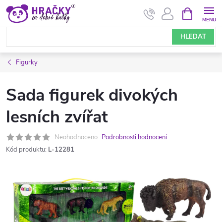
Přejít
NÁKUPNÍ
KOŠÍK
na
obsah
HLEDAT
Figurky
Sada figurek divokých
lesních zvířat
Neohodnoceno
Podrobnosti hodnocení
Kód produktu:
L-12281