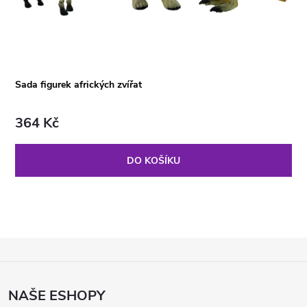
Sada figurek afrických zvířat
364 Kč
DO KOŠÍKU
Z
Á
P
NAŠE ESHOPY
A