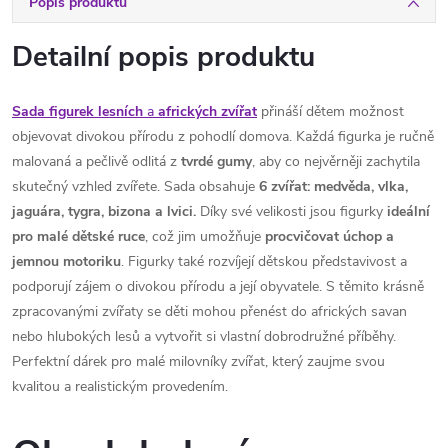
Popis produktu
Detailní popis produktu
Sada figurek lesních
a
afrických
zvířat
přináší dětem možnost
objevovat divokou přírodu z pohodlí domova. Každá figurka je ručně
malovaná a pečlivě odlitá z
tvrdé gumy
, aby co nejvěrněji zachytila
skutečný vzhled zvířete. Sada obsahuje
6 zvířat: medvěda, vlka,
jaguára, tygra, bizona a lvici.
Díky své velikosti jsou figurky
ideální
pro malé dětské ruce
, což jim umožňuje
procvičovat úchop a
jemnou motoriku
. Figurky také rozvíjejí dětskou představivost a
podporují zájem o divokou přírodu a její obyvatele. S těmito krásně
zpracovanými zvířaty se děti mohou přenést do afrických savan
nebo hlubokých lesů a vytvořit si vlastní dobrodružné příběhy.
Perfektní dárek pro malé milovníky zvířat, který zaujme svou
kvalitou a realistickým provedením.