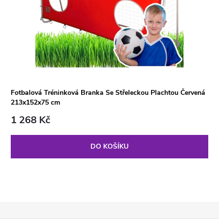
Fotbalová Tréninková Branka Se Střeleckou Plachtou Červená
213x152x75 cm
1 268 Kč
DO KOŠÍKU
Z