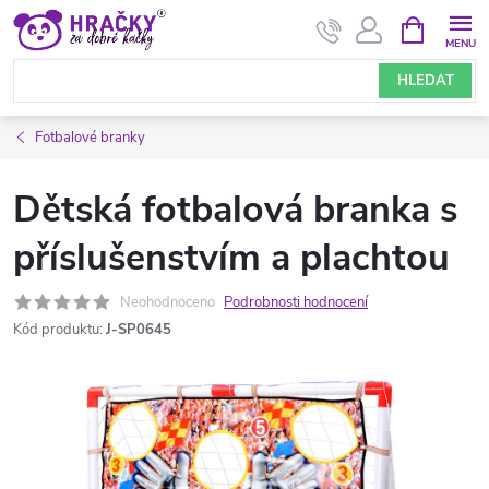
Přejít
NÁKUPNÍ
KOŠÍK
na
obsah
HLEDAT
Fotbalové branky
Dětská fotbalová branka s
příslušenstvím a plachtou
Neohodnoceno
Podrobnosti hodnocení
Kód produktu:
J-SP0645