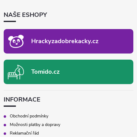
Á
P
NAŠE ESHOPY
A
T
Í
Hrackyzadobrekacky.cz
Tomido.cz
INFORMACE
Obchodní podmínky
Možnosti platby a dopravy
Reklamační řád