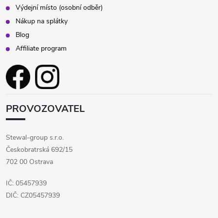
Výdejní místo (osobní odběr)
Nákup na splátky
Blog
Affiliate program
PROVOZOVATEL
Stewal-group s.r.o.
Českobratrská 692/15
702 00 Ostrava
IČ: 05457939
DIČ: CZ05457939