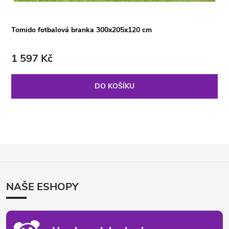
Tomido fotbalová branka 300x205x120 cm
1 597 Kč
DO KOŠÍKU
Z
Á
P
NAŠE ESHOPY
A
T
Í