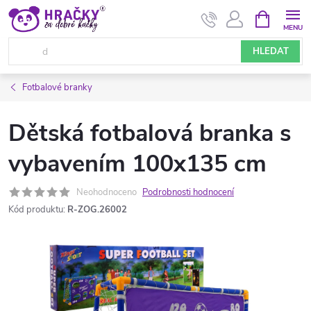
Přejít
NÁKUPNÍ
KOŠÍK
na
obsah
HLEDAT
Fotbalové branky
Dětská fotbalová branka s
vybavením 100x135 cm
Neohodnoceno
Podrobnosti hodnocení
Kód produktu:
R-ZOG.26002