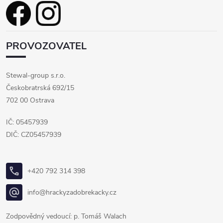
PROVOZOVATEL
Stewal-group s.r.o.
Českobratrská 692/15
702 00 Ostrava
IČ: 05457939
DIČ: CZ05457939
+420 792 314 398
info@hrackyzadobrekacky.cz
Zodpovědný vedoucí: p. Tomáš Walach