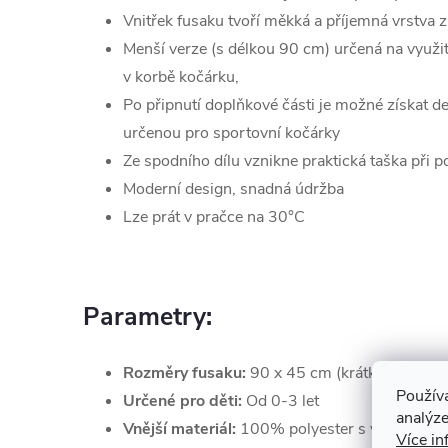
Vnitřek fusaku tvoří měkká a příjemná vrstva 
Menší verze (s délkou 90 cm) určená na využi
v korbě kočárku,
Po připnutí doplňkové části je možné získat de
určenou pro sportovní kočárky
Ze spodního dílu vznikne praktická taška při po
Moderní design, snadná údržba
Lze prát v pračce na 30°C
Parametry:
Rozměry fusaku:
90 x 45 cm (krátká verze), 
Použív
Určené pro děti:
Od 0-3 let
analýze
Vnější materiál:
100% polyester s voděodoln
Více in