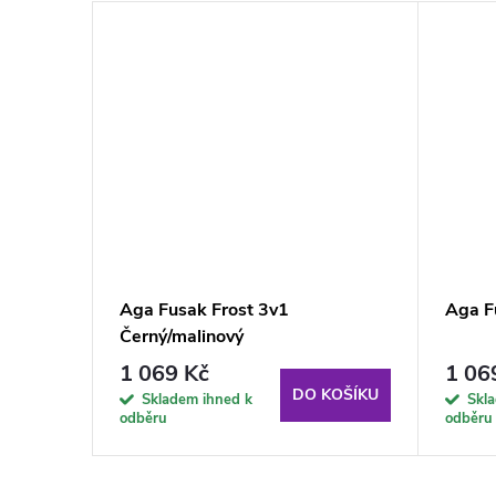
Aga Fusak Frost 3v1
Aga F
Černý/malinový
1 069 Kč
1 06
DO KOŠÍKU
Skladem ihned k
Skl
odběru
odběru