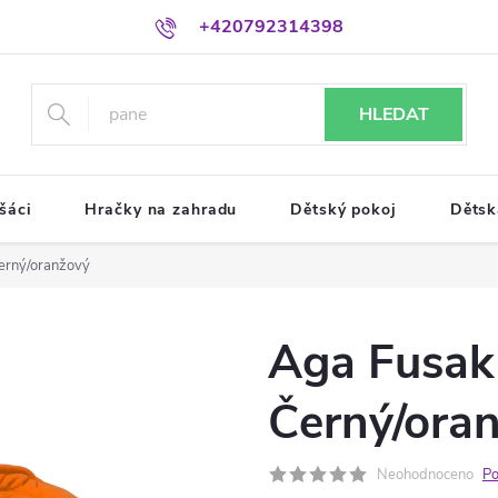
+420792314398
HLEDAT
šáci
Hračky na zahradu
Dětský pokoj
Dětsk
erný/oranžový
Aga Fusak
Černý/ora
Neohodnoceno
Po