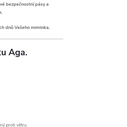
vé bezpečnostní pásy a
u.
vních dnů Vašeho miminka.
ku Aga.
ný proti větru