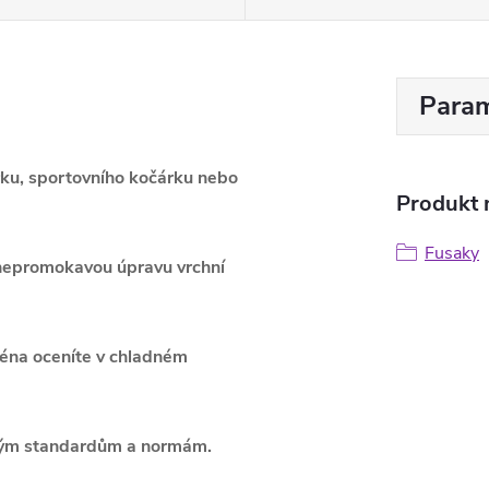
Param
árku, sportovního kočárku nebo
Produkt n
Fusaky
á nepromokavou úpravu vrchní
ména oceníte v chladném
ným standardům a normám.