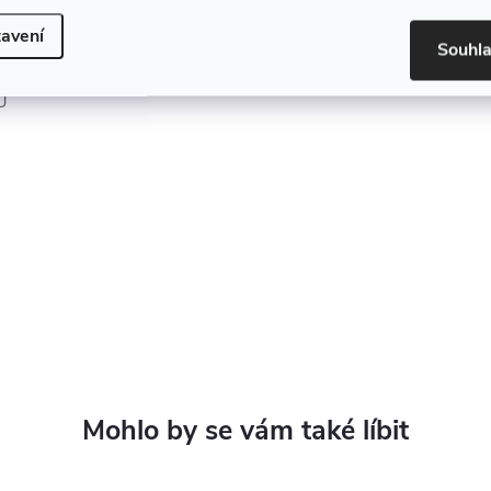
avení
Souhl
U