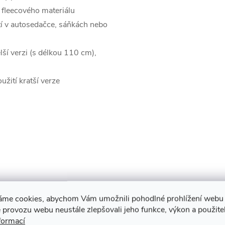
z fleecového materiálu
tí v autosedačce, sáňkách nebo
lší verzi (s délkou 110 cm),
užití kratší verze
110 x 45 (dlouhá verze)
áme cookies, abychom Vám umožnili pohodlné prohlížení webu 
 provozu webu neustále zlepšovali jeho funkce, výkon a použite
ou úpravou
formací