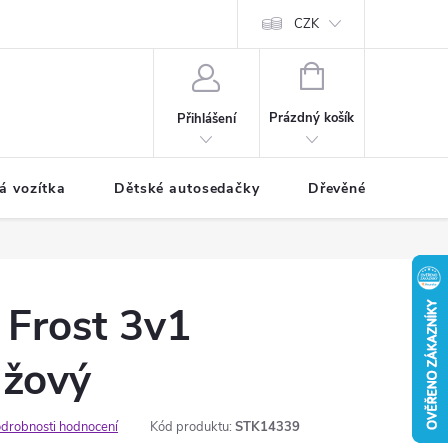
CZK
NÁKUPNÍ
KOŠÍK
Prázdný košík
Přihlášení
á vozítka
Dětské autosedačky
Dřevěné hračky
 Frost 3v1
nžový
drobnosti hodnocení
Kód produktu:
STK14339